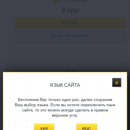
Есть в наличии
9 грн
КУПИТЬ
В СПИСОК ЖЕЛАНИЙ
ЯЗЫК САЙТА
Беспокоим Вас только один раз, далее сохраним
Ваш выбор языка. Если вы хотите переключить язык
сайта, то это можно всегда сделать в правом
верхнем углу.
Кубик с точками d6 16 мм (прямые углы) (синий)
Dice d6 Opaque Straight Corners 16 mm
УКР
РОС