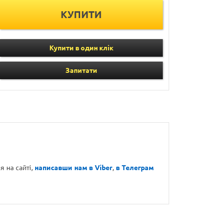
Купити в один клік
Запитати
 на сайті,
написавши нам в Viber
,
в Телеграм