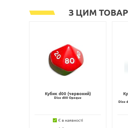
З ЦИМ ТОВА
Кубик d00 (червоний)
Ку
Dice d00 Opaque
Dice 
Є в наявності