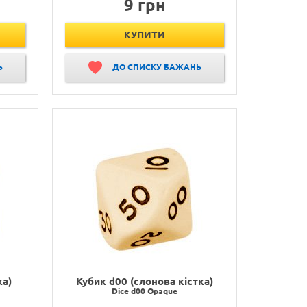
9 грн
КУПИТИ
Ь
ДО СПИСКУ БАЖАНЬ
ка)
Кубик d00 (слонова кістка)
Dice d00 Opaque