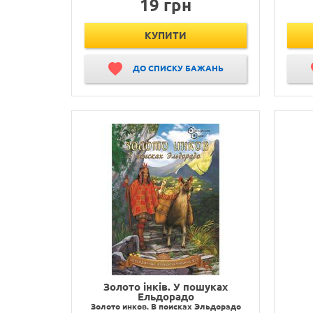
19 грн
КУПИТИ
ДО СПИСКУ БАЖАНЬ
Золото інків. У пошуках
Ельдорадо
Золото инков. В поисках Эльдорадо