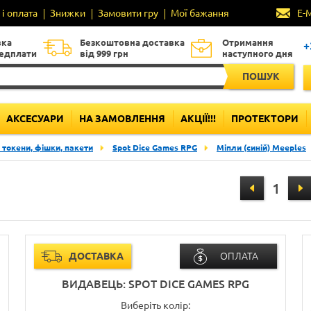
і оплата
Знижки
Замовити гру
Мої бажання
E-
вка
Безкоштовна доставка
Отримання
+
редплати
від 999 грн
наступного дня
ПОШУК
АКСЕСУАРИ
НА ЗАМОВЛЕННЯ
АКЦІЇ!!!
ПРОТЕКТОРИ
 токени, фішки, пакети
Spot Dice Games RPG
Міпли (синій) Meeples
ДОСТАВКА
ОПЛАТА
ВИДАВЕЦЬ: SPOT DICE GAMES RPG
Виберіть колір: