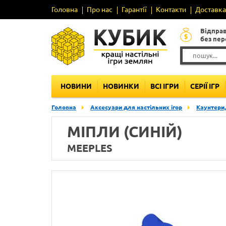
Головна
Про нас
Гарантії
Контакти
Доставка 
Відпра
без пе
НОВИНИ
НОВИНКИ
ВСІ ІГРИ
СЕРІЇ ІГР
Головна
Аксесуари для настільних ігор
Каунтери,
МІПЛИ (СИНІЙ)
MEEPLES