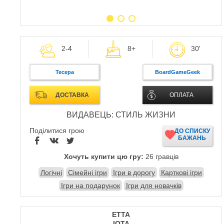
2-4
8+
30'
Тесера
BoardGameGeek
ДОСТАВКА
ОПЛАТА
ВИДАВЕЦЬ: СТИЛЬ ЖИЗНИ
Поділитися грою
ДО СПИСКУ
БАЖАНЬ
Хочуть купити цю гру:
26 гравців
Логічні
Сімейні ігри
Ігри в дорогу
Карткові ігри
Ігри на подарунок
Ігри для новачків
ЕТТА
IOTA