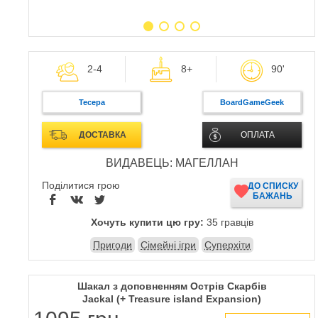
2-4
8+
90'
Тесера
BoardGameGeek
ДОСТАВКА
ОПЛАТА
ВИДАВЕЦЬ: МАГЕЛЛАН
Поділитися грою
ДО СПИСКУ
БАЖАНЬ
Хочуть купити цю гру:
35 гравців
Пригоди
Сімейні ігри
Суперхіти
Шакал з доповненням Острів Скарбів
Jackal (+ Treasure island Expansion)