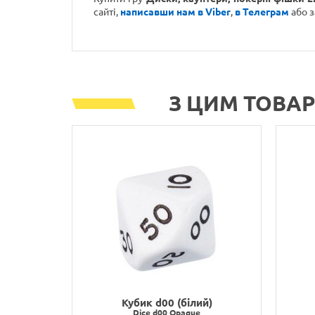
сайті,
написавши нам в Viber
,
в Телеграм
або 
З ЦИМ ТОВА
Кубик d00 (білий)
Dice d00 Opaque