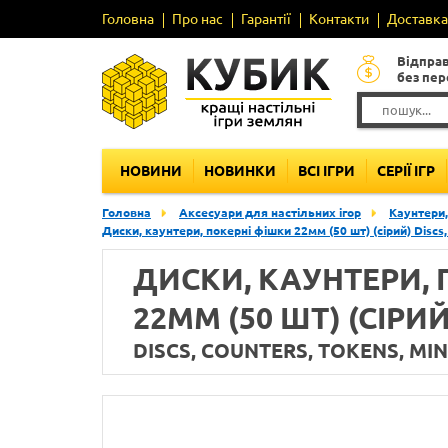
Головна
Про нас
Гарантії
Контакти
Доставка 
Відпра
без пе
НОВИНИ
НОВИНКИ
ВСІ ІГРИ
СЕРІЇ ІГР
Головна
Аксесуари для настільних ігор
Каунтери,
Диски, каунтери, покерні фішки 22мм (50 шт) (сірий) Discs, 
ДИСКИ, КАУНТЕРИ, 
22ММ (50 ШТ) (СІРИЙ
DISCS, COUNTERS, TOKENS, MINI