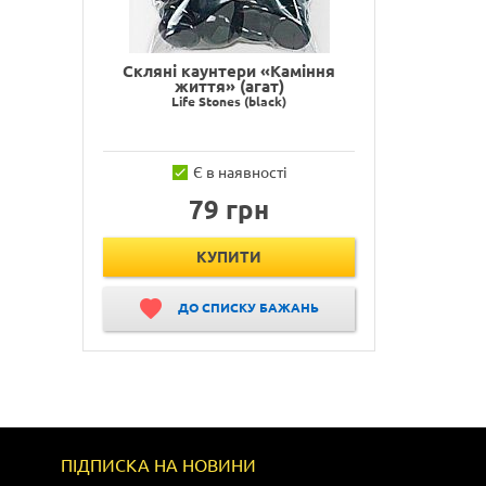
Скляні каунтери «Каміння
життя» (агат)
Life Stones (black)
Є в наявності
79 грн
КУПИТИ
ДО СПИСКУ БАЖАНЬ
ПІДПИСКА НА НОВИНИ