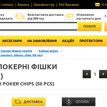
і оплата
Знижки
Замовити гру
Мої бажання
E-
вка
Безкоштовна доставка
Отримання
+
редплати
від 999 грн
наступного дня
ПОШУК
АКСЕСУАРИ
НА ЗАМОВЛЕННЯ
АКЦІЇ!!!
ПРОТЕКТОРИ
 токени, фішки, пакети
Koplow games
counters, tokens, chips (50 pcs)
ПОКЕРНІ ФІШКИ
)
 POKER CHIPS (50 PCS)
ДОСТАВКА
ОПЛАТА