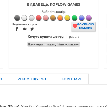
ВИДАВЕЦЬ: KOPLOW GAMES
Виберіть колір:
Поділитися грою
ДО СПИСКУ
БАЖАНЬ
Хочуть купити цю гру:
1 гравців
Каунтери, токени, фішки, пакети
О
РЕКОМЕНДУЄМО
КОМЕНТАРІ
2мм (50 шт) (сірий)
у Харкові та Україні можна, скориставшись «