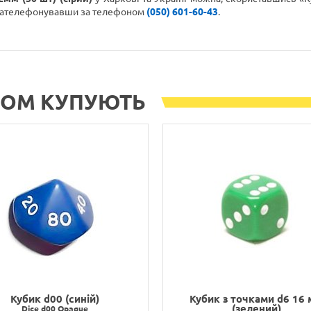
зателефонувавши
за телефоном
(050) 601-60-43
.
РОМ КУПУЮТЬ
Кубик d00 (синій)
Кубик з точками d6 16
(зелений)
Dice d00 Opaque