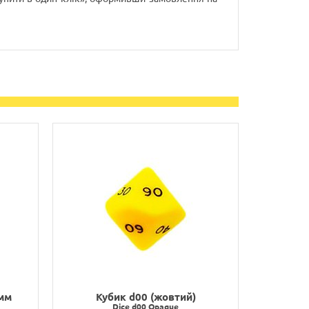
 мм
Кубик d00 (жовтий)
Dice d00 Opaque