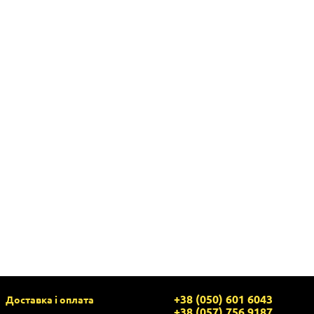
+38 (050) 601 6043
Доставка і оплата
+38 (057) 756 9187