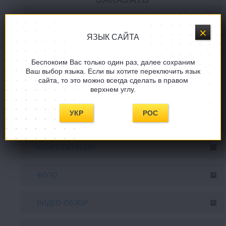
Купить в один клик
ЯЗЫК САЙТА
Задать вопрос
Беспокоим Вас только один раз, далее сохраним
Ваш выбор языка. Если вы хотите переключить язык
сайта, то это можно всегда сделать в правом
СООБЩИТE, КОГДА ПОЯВИТСЯ!
верхнем углу.
УКР
РОС
ОПИСАНИЕ
КОМПЛЕКТАЦИЯ
ФОТО
ВИДЕО-ОБЗОР