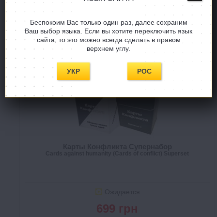
В СПИСОК ЖЕЛАНИЙ
Беспокоим Вас только один раз, далее сохраним
Ваш выбор языка. Если вы хотите переключить язык
сайта, то это можно всегда сделать в правом
верхнем углу.
УКР
РОС
Карты Конфликта Супернабор
Cards against humanity (Cards of conflict) Superset
Ожидается
699 грн