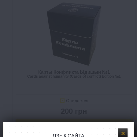
Карты Конфликта Ыдишын №1
Cards against humanity (Cards of conflict) Edition №1
Ожидается
200 грн
ЗАКАЗАТЬ
ЯЗЫК САЙТА