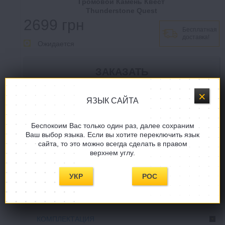
Громовой Камень Квест
Thunderstone Quest
2699 грн
Бесплатная
доставка!
Ожидается
ЯЗЫК САЙТА
Купить в один клик
Беспокоим Вас только один раз, далее сохраним
Задать вопрос
Ваш выбор языка. Если вы хотите переключить язык
сайта, то это можно всегда сделать в правом
СООБЩИТE, КОГДА ПОЯВИТСЯ!
верхнем углу.
УКР
РОС
ОПИСАНИЕ
КОМПЛЕКТАЦИЯ