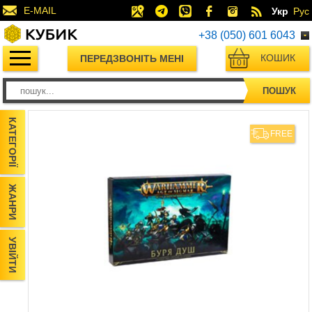
E-MAIL
Укр
Рус
+38 (050) 601 6043
КОШИК
ПЕРЕДЗВОНІТЬ МЕНІ
0
ПОШУК
КАТЕГОРІЇ
FREE
ЖАНРИ
УВІЙТИ