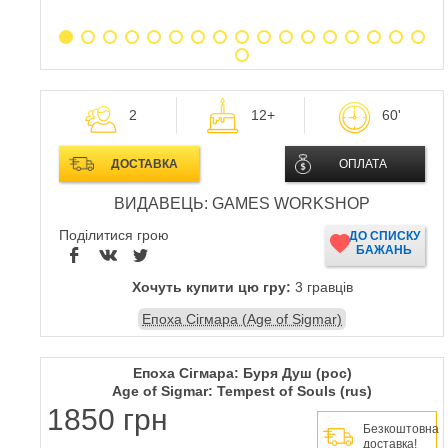
2
12+
60'
ДОСТАВКА
ОПЛАТА
ВИДАВЕЦЬ: GAMES WORKSHOP
Поділитися грою
ДО СПИСКУ
БАЖАНЬ
Хочуть купити цю гру:
3 гравців
Епоха Сігмара (Age of Sigmar)
Епоха Сігмара: Буря Душ (рос)
Age of Sigmar: Tempest of Souls (rus)
1850 грн
Безкоштовна
доставка!