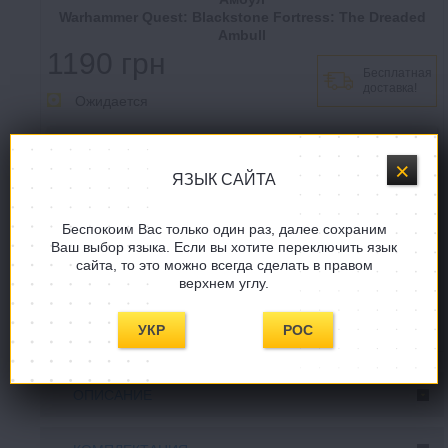
Warhammer Quest: Blackstone Fortress: The Dreaded
Ambull
1190 грн
Бесплатная
доставка!
Ожидается
ЯЗЫК САЙТА
Купить в один клик
Беспокоим Вас только один раз, далее сохраним
Ваш выбор языка. Если вы хотите переключить язык
сайта, то это можно всегда сделать в правом
Задать вопрос
верхнем углу.
СООБЩИТE, КОГДА ПОЯВИТСЯ!
УКР
РОС
ОПИСАНИЕ