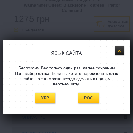
Warhammer Quest: Blackstone Fortress: Traitor
Command
1275 грн
Бесплатная
доставка!
Ожидается
ЯЗЫК САЙТА
Купить в один клик
Беспокоим Вас только один раз, далее сохраним
Ваш выбор языка. Если вы хотите переключить язык
сайта, то это можно всегда сделать в правом
Задать вопрос
верхнем углу.
СООБЩИТE, КОГДА ПОЯВИТСЯ!
УКР
РОС
ОПИСАНИЕ