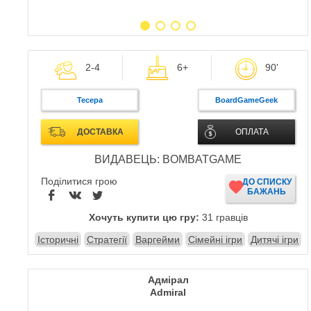
2-4
6+
90'
Тесера
BoardGameGeek
ДОСТАВКА
ОПЛАТА
ВИДАВЕЦЬ: BOMBATGAME
Поділитися грою
ДО СПИСКУ
БАЖАНЬ
Хочуть купити цю гру:
31 гравців
Історичні
Стратегії
Варгейми
Сімейні ігри
Дитячі ігри
Адмірал
Admiral