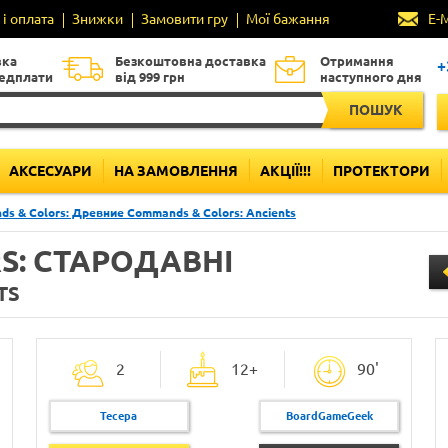
і оплата
Знижки
Замовити гру
Мої бажання
E-
вка
Безкоштовна доставка
Отримання
+
редплати
від 999 грн
наступного дня
ПОШУК
АКСЕСУАРИ
НА ЗАМОВЛЕННЯ
АКЦІЇ!!!
ПРОТЕКТОРИ
s & Colors: Древние Commands & Colors: Ancients
S: СТАРОДАВНІ
TS
2
12+
90'
Тесера
BoardGameGeek