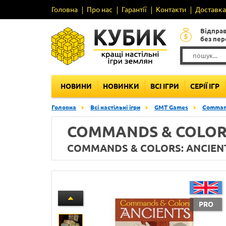
Головна
Про нас
Гарантії
Контакти
Доставка 
Відпра
без пе
НОВИНИ
НОВИНКИ
ВСІ ІГРИ
СЕРІЇ ІГР
Головна
Всі настільні ігри
GMT Games
Command
COMMANDS & COLOR
COMMANDS & COLORS: ANCIEN
PRO