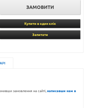
Купити в один клік
Запитати
АРІ
ормивши замовлення на сайті,
написавши нам в