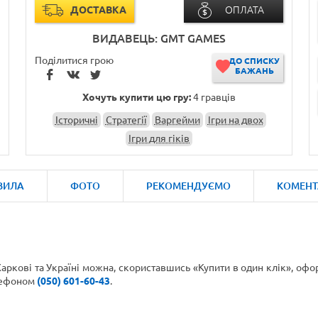
ДОСТАВКА
ОПЛАТА
ВИДАВЕЦЬ: GMT GAMES
Поділитися грою
ДО СПИСКУ
БАЖАНЬ
Хочуть купити цю гру:
4 гравців
Історичні
Стратегії
Варгейми
Ігри на двох
Ігри для гіків
ВИЛА
ФОТО
РЕКОМЕНДУЄМО
КОМЕНТ
аркові та Україні можна, скориставшись «Купити в один клік», оф
лефоном
(050) 601-60-43
.