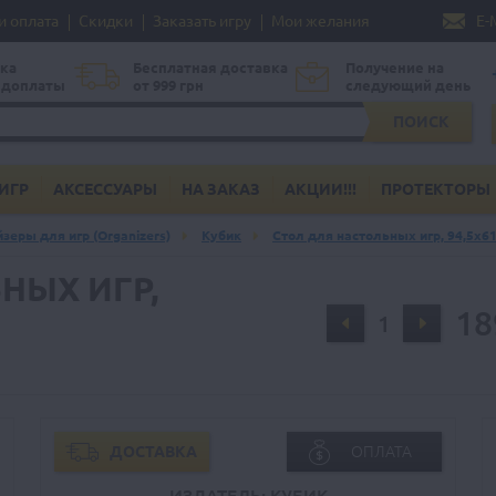
и оплата
Скидки
Заказать игру
Мои желания
E-
ка
Бесплатная доставка
Получение на
едоплаты
от 999 грн
следующий день
ПОИСК
ИГР
АКСЕССУАРЫ
НА ЗАКАЗ
АКЦИИ!!!
ПРОТЕКТОРЫ
зеры для игр (Organizers)
Кубик
Стол для настольных игр, 94,5х61
НЫХ ИГР,
18
ДОСТАВКА
ОПЛАТА