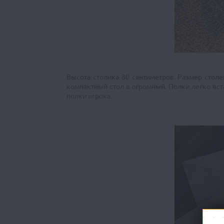
Высота столика 80 сантиметров. Размер столе
компактный стол в огромный. Полки легко вста
полки игрока.