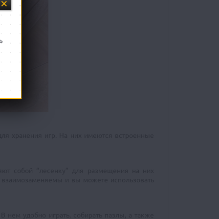
ь
для хранения игр. На них имеются встроенные
ляют собой “лесенку” для размещения на них
 - взаимозаменяемы и вы можете использовать
В нем удобно играть, собирать пазлы, а также