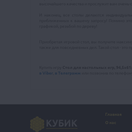
высочайшего качества и прослужит вам очень-оче
И наконец, все столы делаются индивидуаль
приближенных к вашему запросу! Помимо этог
графикой, резьбой по дереву!
Приобретая игровой стол, вы получите максиму
также для повседневных дел. Такой стол - это
Купить игру
Стол для настольных игр, 94,5х61
в Viber
,
в Телеграмм
или позвонив
по телефо
Главная
О нас