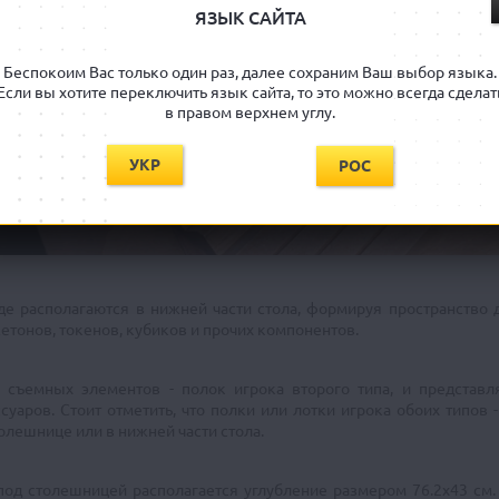
ЯЗЫК САЙТА
Беспокоим Вас только один раз, далее сохраним Ваш выбор языка.
Если вы хотите переключить язык сайта, то это можно всегда сделат
в правом верхнем углу.
УКР
РОС
е располагаются в нижней части стола, формируя пространство 
 жетонов, токенов, кубиков и прочих компонентов.
 съемных элементов - полок игрока второго типа, и представ
суаров. Стоит отметить, что полки или лотки игрока обоих типов
олешнице или в нижней части стола.
под столешницей располагается углубление размером 76.2х43 см. 