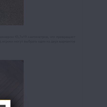
размером 45,7х19 сантиметров, что превращает
, игроки могут выбрать один из двух вариантов