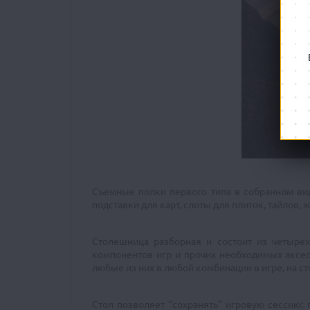
Съемные полки первого типа в собранном вид
подставки для карт, слоты для плиток, тайлов,
Столешница разборная и состоит из четырех
компонентов игр и прочих необходимых аксес
любые из них в любой комбинации в игре, на ст
Стол позволяет “сохранять” игровую сессию: 