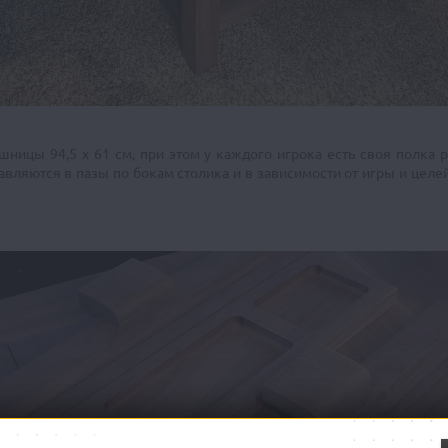
шницы 94,5 х 61 см, при этом у каждого игрока есть своя полка 
вляются в пазы по бокам столика и в зависимости от игры и целей