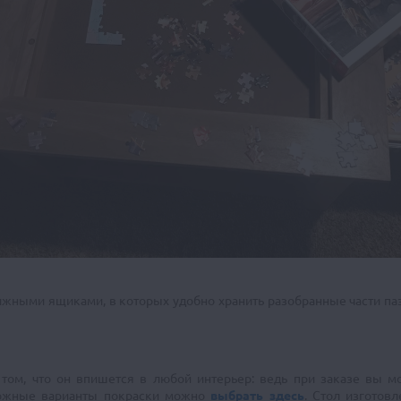
жными ящиками, в которых удобно хранить разобранные части пазл
том, что он впишется в любой интерьер: ведь при заказе вы м
можные варианты покраски можно
выбрать здесь
. Стол изготов