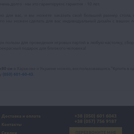
нь долго - мы это гарантируем: гарантия - 10 лет.
но для вас, и вы можете заказать свой больший размер стола,
о мы можем сделать для вас индивидуальный дизайн с вашим ло
м пользы для проведения игровых партий в любую настолку, сборки 
 прекрасный подарок для близкого человека!
х80 см
в Харькове и Украине можно, воспользовавшись "Купить в од
ну
(050) 601-60-43
.
+38 (050) 601 6043
Доставка и оплата
+38 (057) 756 9187
Контакты
ПЕРЕЗВОНИТЕ МНЕ
Скидки