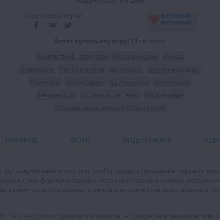
ИЗДАТЕЛЬ: КУБИК
Поделиться игрой
В СПИСОК
ЖЕЛАНИЙ
Хотят купить эту игру:
11 человек
Фантастика
Фэнтези
Исторические
Юмор
Стратегии
Приключения
Варгеймы
Экономические
Ролевые
Логические
На ловкость
Детективы
Творческие
Ролевые системы
Выживание
Органайзеры для игр (Organizers)
ПРАВИЛА
ФОТО
ВИДЕО-ОБЗОР
РЕК
игр задумывается над тем, чтобы создать идеальное игровое про
жился с комфортом и провёл несколько часов в полном погружении 
убик скачет по всей комнате, а жетоны из вашей насыпи странным о
 – это не просто предмет интерьера, а прекрасное решение для 