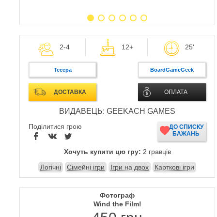
2-4
12+
25'
Тесера
BoardGameGeek
ДОСТАВКА
ОПЛАТА
ВИДАВЕЦЬ: GEEKACH GAMES
Поділитися грою
ДО СПИСКУ
БАЖАНЬ
Хочуть купити цю гру:
2 гравців
Логічні
Сімейні ігри
Ігри на двох
Карткові ігри
Фотограф
Wind the Film!