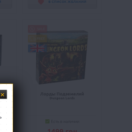
Й
В СПИСОК ЖЕЛАНИЙ
SALE
FREE
арты
Лорды Подземелий
Dungeon Lords
ers
ь
Есть в наличии
1499 грн