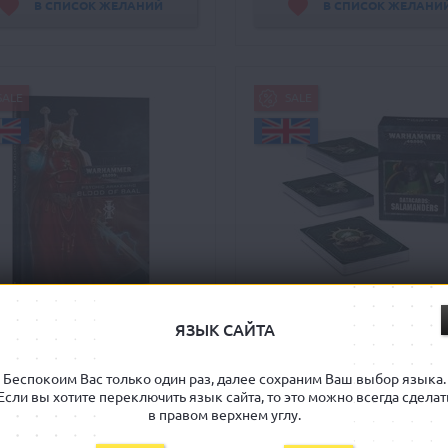
В СПИСОК ЖЕЛАНИЙ
В СПИСОК ЖЕЛАНИ
SALE
SALE
Вархаммер 40000 Пси-
Вархаммер 40000 Инфок
ЯЗЫК САЙТА
обуждение: Кровь Баала
Ордена Саламандры
ammer 40000 Psychic Awakening:
Warhammer 40000: Salamand
Blood of Baal
Datacards
Беспокоим Вас только один раз, далее сохраним Ваш выбор языка.
Если вы хотите переключить язык сайта, то это можно всегда сделат
Есть в наличии
Есть в наличии
в правом верхнем углу.
769 грн
379 грн