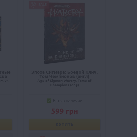
SALE
стные
Эпоха Сигмара: Боевой Клич.
ска
Том Чемпионов (англ)
rs vs
Age of Sigmar: Warcry. Tome of
Champions (eng)
Есть в наличии
599 грн
КУПИТЬ