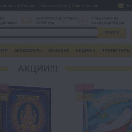
и оплата
Скидки
Заказать игру
Мои желания
E-
ка
Бесплатная доставка
Получение на
едоплаты
от 999 грн
следующий день
ПОИСК
ИГР
АКСЕССУАРЫ
НА ЗАКАЗ
АКЦИИ!!!
ПРОТЕКТОРЫ
АКЦИИ!!!
SALE
SALE
HIT
FREE