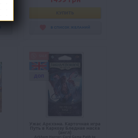
КУПИТЬ
Й
В СПИСОК ЖЕЛАНИЙ
SALE
ДОП
Ужас Аркхэма. Карточная игра
Путь в Каркозу Бледная маска
(англ)
Arkham Horror: Card Game Path to