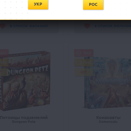
УКР
РОС
КУПИТЬ
КУПИТЬ
В СПИСОК ЖЕЛАНИЙ
В СПИСОК ЖЕЛАНИ
SALE
SALE
FREE
FREE
IT
HIT
Питомцы подземелий
Команавты
Dungeon Petz
Comanauts