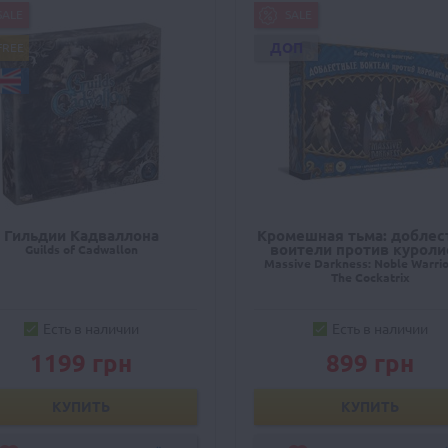
SALE
SALE
ДОП
FREE
Гильдии Кадваллона
Кромешная тьма: добле
воители против куроли
Guilds of Cadwallon
Massive Darkness: Noble Warrio
The Cockatrix
Есть в наличии
Есть в наличии
1199 грн
899 грн
КУПИТЬ
КУПИТЬ