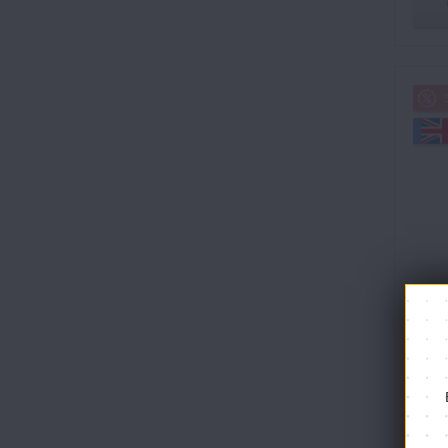
Пр
Warh