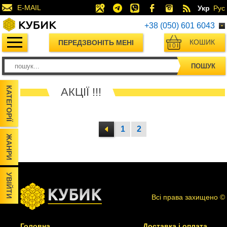
E-MAIL
Укр
Рус
+38 (050) 601 6043
КОШИК
ПЕРЕДЗВОНІТЬ МЕНІ
0
ПОШУК
КАТЕГОРІЇ
АКЦІЇ !!!
1
2
ЖАНРИ
УВІЙТИ
Всі права захищено ©
Головна
Доставка і оплата