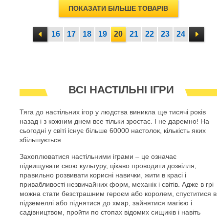
ПОКАЗАТИ БІЛЬШЕ ТОВАРІВ
16
17
18
19
20
21
22
23
24
ВСІ НАСТІЛЬНІ ІГРИ
Тяга до настільних ігор у людства виникла ще тисячі років
назад і з кожним днем все тільки зростає. І не даремно! На
сьогодні у світі існує більше 60000 настолок, кількість яких
збільшується.
Захоплюватися настільними іграми – це означає
підвищувати свою культуру, цікаво проводити дозвілля,
правильно розвивати корисні навички, жити в красі і
привабливості незвичайних форм, механік і світів. Адже в грі
можна стати безстрашним героєм або королем, спуститися в
підземеллі або піднятися до хмар, зайнятися магією і
садівництвом, пройти по стопах відомих сищиків і навіть