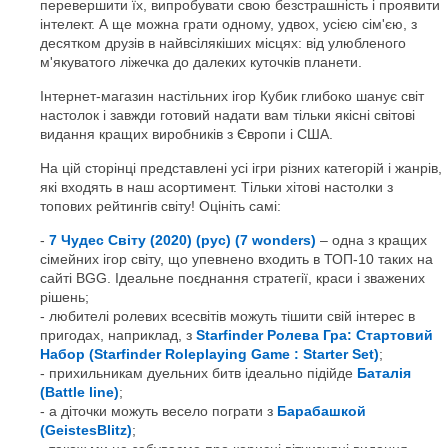
перевершити їх, випробувати свою безстрашність і проявити
інтелект. А ще можна грати одному, удвох, усією сім'єю, з
десятком друзів в найвсілякіших місцях: від улюбленого
м'якуватого ліжечка до далеких куточків планети.
Інтернет-магазин настільних ігор Кубик глибоко шанує світ
настолок і завжди готовий надати вам тільки якісні світові
видання кращих виробників з Європи і США.
На цій сторінці представлені усі ігри різних категорій і жанрів,
які входять в наш асортимент. Тільки хітові настолки з
топових рейтингів світу! Оцініть самі:
7 Чудес Світу (2020) (рус) (7 wonders)
– одна з кращих
сімейних ігор світу, що упевнено входить в ТОП-10 таких на
сайті BGG. Ідеальне поєднання стратегії, краси і зважених
рішень;
любителі ролевих всесвітів можуть тішити свій інтерес в
пригодах, наприклад, з
Starfinder Ролева Гра: Стартовий
Набор (Starfinder Roleplaying Game : Starter Set)
;
прихильникам дуельних битв ідеально підійде
Баталія
(Battle line)
;
а діточки можуть весело пограти з
Барабашкой
(GeistesBlitz)
;