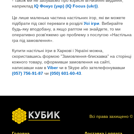
також ми не забуваємо про корисні вітчизняні видання,
наприклад
IQ Фокус (укр) (IQ Focus (ukr))
.
Це лише маленька частина настільних ігор, які ви можете
підібрати під свої переваги в розділі
Усі ігри
. Вибирайте
будь-яку вподобану, а якщо раптом не знайдете, то ми
оперативно розв'яжемо цю проблему з послугою «Настільна
гра під замовлення».
Купити настільні ігри в Харкові і Україні можна,
скориставшись формою "Замовлення-блискавка" на сторінці
кожного товару, оформивши замовлення на сайті,
написавши нам в
Viber
чи в Skype або зателефонувавши
(057) 756-91-87
чи
(050) 601-60-43
.
Всі права захищено ©
Головна
Доставка і оплата