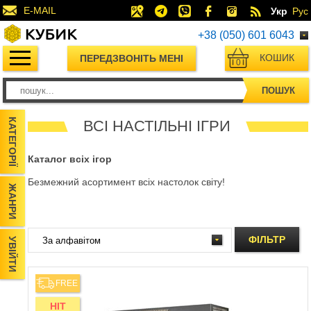
E-MAIL
Укр
Рус
+38 (050) 601 6043
КОШИК
ПЕРЕДЗВОНІТЬ МЕНІ
0
ПОШУК
КАТЕГОРІЇ
ВСІ НАСТІЛЬНІ ІГРИ
Каталог всіх ігор
Безмежний асортимент всіх настолок світу!
ЖАНРИ
ФІЛЬТР
УВІЙТИ
FREE
HIT