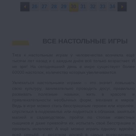
26
27
28
29
30
31
32
33
34
ВСЕ НАСТОЛЬНЫЕ ИГРЫ
Тяга к настольным играм у человечества возникла ещё
тысячи лет назад и с каждым днём всё только возрастает. И
не зря! На сегодняшний день в мире существует более
60000 настолок, количество которых увеличивается.
Увлекаться настольными играми – это значит повышать
свою культуру, занимательно проводить досуг, правильно
развивать полезные навыки, жить в красоте и
привлекательности необычных форм, механик и миров.
Ведь в игре можно стать бесстрашным героем или королём,
спуститься в подземелье или подняться к облакам, заняться
магией и садоводством, пройти по стопам известных
сыщиков и даже превзойти их, испытать своё бесстрашие и
проявить интеллект. А ещё можно играть одному, вдвоём,
всей семьёй, с десятком друзей в самых всевозможных