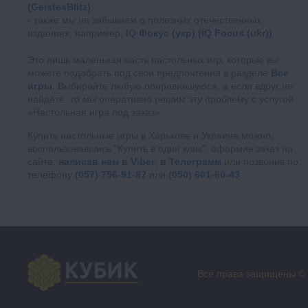
(GeistesBlitz)
;
также мы не забываем о полезных отечественных
изданиях, например,
IQ Фокус (укр) (IQ Focus (ukr))
.
Это лишь маленькая часть настольных игр, которые вы
можете подобрать под свои предпочтения в разделе
Все
игры
. Выбирайте любую понравившуюся, а если вдруг не
найдёте, то мы оперативно решим эту проблему с услугой
«Настольная игра под заказ».
Купить настольные игры в Харькове и Украине можно,
воспользовавшись "Купить в один клик", оформив заказ на
сайте,
написав нам в Viber
,
в Телеграмм
или позвонив по
телефону
(057) 756-91-87
или
(050) 601-60-43
.
Все права защищены ©