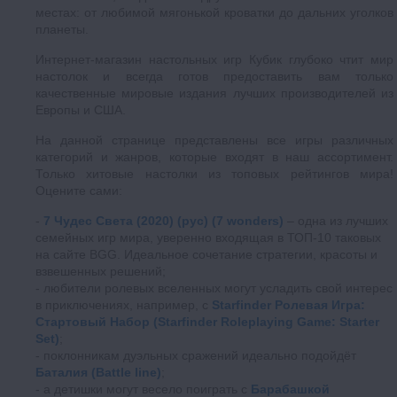
местах: от любимой мягонькой кроватки до дальних уголков
планеты.
Интернет-магазин настольных игр Кубик глубоко чтит мир
настолок и всегда готов предоставить вам только
качественные мировые издания лучших производителей из
Европы и США.
На данной странице представлены все игры различных
категорий и жанров, которые входят в наш ассортимент.
Только хитовые настолки из топовых рейтингов мира!
Оцените сами:
7 Чудес Света (2020) (рус) (7 wonders)
– одна из лучших
семейных игр мира, уверенно входящая в ТОП-10 таковых
на сайте BGG. Идеальное сочетание стратегии, красоты и
взвешенных решений;
любители ролевых вселенных могут усладить свой интерес
в приключениях, например, с
Starfinder Ролевая Игра:
Стартовый Набор (Starfinder Roleplaying Game: Starter
Set)
;
поклонникам дуэльных сражений идеально подойдёт
Баталия (Battle line)
;
а детишки могут весело поиграть с
Барабашкой