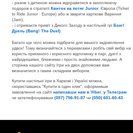
разом з дитиною можна відправитися в захоплюючу
подорож в стратегії
Квиток на потяг Junior
: Європа (Ticket
to Ride Junior : Europe) або ж зварити карткове Варення
(Jam);
і отримаєте привіт з Дикого Заходу в настільній грі
Бэнг!
Дуель (Bang! The Duel)
.
Багато ще чого можна підібрати для вашого задоволення
удвох! Тому визначайтеся з перевагами і робіть свій вибір на
користь приємного і корисного відпочинку в парі, дуеті з
найріднішими, ближчими і просто знайомими людьми. А
сторінка нашого сайту Ігри на двох допоможе вам
визначитися з таким складним вибором.
Купити настільні ігри в Харкові і Україні можна,
скориставшись "Купити в один клик", оформивши
замовлення на сайті
написавши нам в Viber
,
у Телеграм
чи зателефонувавши
(057) 756-91-87
чи
(050) 601-60-43
.