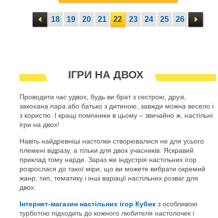
18
19
20
21
22
23
24
25
26
ІГРИ НА ДВОХ
Проводити час удвох, будь ви брат з сестрою, друзі,
закохана пара або батько з дитиною, завжди можна весело і
з користю. І кращі помічники в цьому – звичайно ж, настільні
ігри на двох!
Навіть найдревніші настолки створювалися не для усього
племені відразу, а тільки для двох учасників. Яскравий
приклад тому нарди. Зараз же індустрія настільних ігор
розрослася до такої міри, що ви можете вибрати окремий
жанр, тип, тематику і інші варіації настільних розваг для
двох.
Інтернет-магазин настільних ігор Кубик
з особливою
турботою підходить до кожного любителя настолочек і