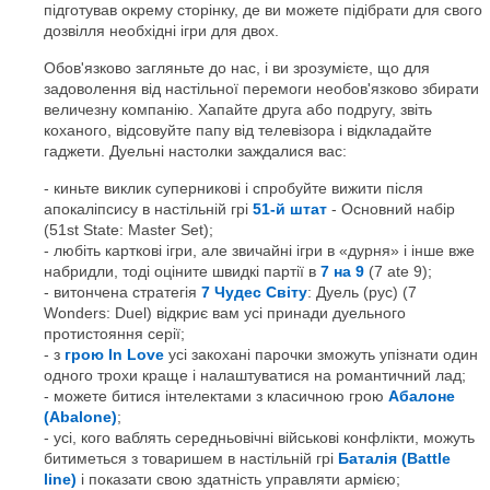
підготував окрему сторінку, де ви можете підібрати для свого
дозвілля необхідні ігри для двох.
Обов'язково загляньте до нас, і ви зрозумієте, що для
задоволення від настільної перемоги необов'язково збирати
величезну компанію. Хапайте друга або подругу, звіть
коханого, відсовуйте папу від телевізора і відкладайте
гаджети. Дуельні настолки заждалися вас:
киньте виклик суперникові і спробуйте вижити після
апокаліпсису в настільній грі
51-й штат
- Основний набір
(51st State: Master Set);
любіть карткові ігри, але звичайні ігри в «дурня» і інше вже
набридли, тоді оціните швидкі партії в
7 на 9
(7 ate 9);
витончена стратегія
7 Чудес Світу
: Дуель (рус) (7
Wonders: Duel) відкриє вам усі принади дуельного
протистояння серії;
з
грою In Love
усі закохані парочки зможуть упізнати один
одного трохи краще і налаштуватися на романтичний лад;
можете битися інтелектами з класичною грою
Абалоне
(Abalone)
;
усі, кого ваблять середньовічні військові конфлікти, можуть
битиметься з товаришем в настільній грі
Баталія (Battle
line)
і показати свою здатність управляти армією;