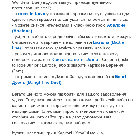
Wonders: Duel) відкриє вам усі принади дуельного
протистояння серії;
з
грою In Love
усі закохані парочки зможуть упізнати один
одного трохи краще і налаштуватися на романтичний лад;
можете битися інтелектами з класичною грою
Абалоне
(Abalone)
;
усі, кого ваблять середньовічні військові конфлікти, можуть
битиметься з товаришем в настільній грі
Баталія (Battle
line)
і показати свою здатність управляти армією;
разом з дитиною можна відправитися в захоплюючу
подорож в стратегії
Квиток на потяг Junior
: Європа (Ticket
to Ride Junior : Europe) або ж зварити карткове Варення
(Jam);
і отримаєте привіт з Дикого Заходу в настільній грі
Бэнг!
Дуель (Bang! The Duel)
.
Багато ще чого можна підібрати для вашого задоволення
удвох! Тому визначайтеся з перевагами і робіть свій вибір на
користь приємного і корисного відпочинку в парі, дуеті з
найріднішими, ближчими і просто знайомими людьми. А
сторінка нашого сайту Ігри на двох допоможе вам
визначитися з таким складним вибором.
Купити настільні ігри в Харкові і Україні можна,