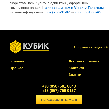
скориставшись "Купити в один клик", оформивши
замовлення на сайті
написавши нам в Viber
,
у Телеграм
чи зателефонувавши
(057) 756-91-87
чи
(050) 601-60-43
.
Всі права захищено ©
Головна
Доставка і оплата
Про нас
Контакти
Знижки
+38 (050) 601 6043
+38 (057) 756 9187
ПЕРЕДЗВОНІТЬ МЕНІ