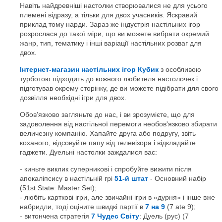
Навіть найдревніші настолки створювалися не для усього
племені відразу, а тільки для двох учасників. Яскравий
приклад тому нарди. Зараз же індустрія настільних ігор
розрослася до такої міри, що ви можете вибрати окремий
жанр, тип, тематику і інші варіації настільних розваг для
двох.
Інтернет-магазин настільних ігор Кубик
з особливою
турботою підходить до кожного любителя настолочек і
підготував окрему сторінку, де ви можете підібрати для свого
дозвілля необхідні ігри для двох.
Обов'язково загляньте до нас, і ви зрозумієте, що для
задоволення від настільної перемоги необов'язково збирати
величезну компанію. Хапайте друга або подругу, звіть
коханого, відсовуйте папу від телевізора і відкладайте
гаджети. Дуельні настолки заждалися вас:
киньте виклик суперникові і спробуйте вижити після
апокаліпсису в настільній грі
51-й штат
- Основний набір
(51st State: Master Set);
любіть карткові ігри, але звичайні ігри в «дурня» і інше вже
набридли, тоді оціните швидкі партії в
7 на 9
(7 ate 9);
витончена стратегія
7 Чудес Світу
: Дуель (рус) (7