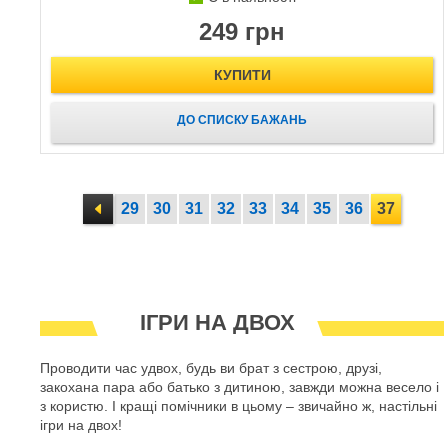
249 грн
КУПИТИ
ДО СПИСКУ БАЖАНЬ
29
30
31
32
33
34
35
36
37
ІГРИ НА ДВОХ
Проводити час удвох, будь ви брат з сестрою, друзі,
закохана пара або батько з дитиною, завжди можна весело і
з користю. І кращі помічники в цьому – звичайно ж, настільні
ігри на двох!