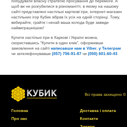
побудувати власну стратегію просування до перемоги. А
щоб ви не розгубилися в різноманітті, в якому на нашому
сайті представлені настільні карткові ігри, інтернет-магазин
настільних ігор Кубик зібрав їх усіх на одній сторінці. Тому,
вибирайте, грайте і нехай ваша колода буде завжди
найвиграшнішою!
Купити настільні ігри в Харкові і Україні можна,
скориставшись "Купити в один клик", оформивши
замовлення на сайті
написавши нам в Viber
,
у Телеграм
чи зателефонувавши
(057) 756-91-87
чи
(050) 601-60-43
.
Всі права захищено ©
Головна
Доставка і оплата
Про нас
Контакти
Знижки