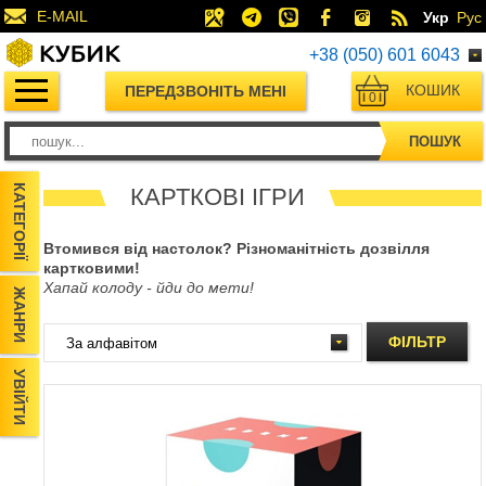
E-MAIL
Укр
Рус
+38 (050) 601 6043
КОШИК
ПЕРЕДЗВОНІТЬ МЕНІ
0
ПОШУК
КАТЕГОРІЇ
КАРТКОВІ ІГРИ
Втомився від настолок? Різноманітність дозвілля
картковими!
Хапай колоду - йди до мети!
ЖАНРИ
ФІЛЬТР
УВІЙТИ