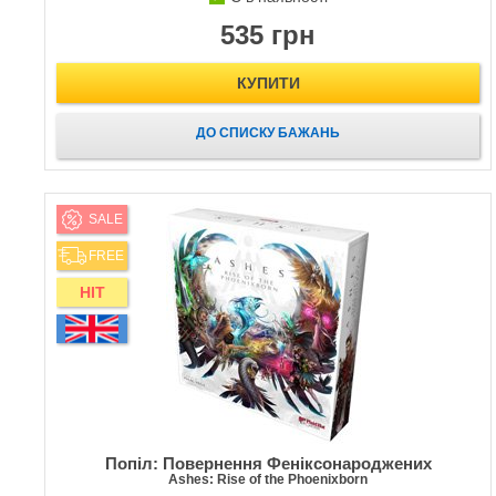
535 грн
КУПИТИ
ДО СПИСКУ БАЖАНЬ
SALE
FREE
HIT
Попіл: Повернення Феніксонароджених
Ashes: Rise of the Phoenixborn