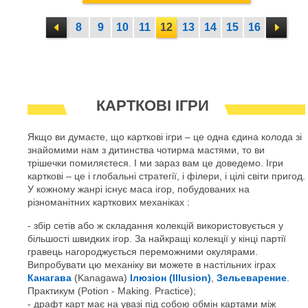
8
9
10
11
12
13
14
15
16
КАРТКОВІ ІГРИ
Якщо ви думаєте, що карткові ігри – це одна єдина колода зі
знайомими нам з дитинства чотирма мастями, то ви
трішечки помиляєтеся. І ми зараз вам це доведемо. Ігри
карткові – це і глобальні стратегії, і філери, і цілі світи пригод.
У кожному жанрі існує маса ігор, побудованих на
різноманітних карткових механіках :
збір сетів або ж складання колекцій використовується у
більшості швидких ігор. За найкращі колекції у кінці партії
гравець нагороджується переможними окулярами.
Випробувати цю механіку ви можете в настільних іграх
Канагава
(Kanagawa)
Ілюзіон (Illusion)
,
Зельеварение
.
Практикум (Potion - Making. Practice);
драфт карт має на увазі під собою обмін картами між