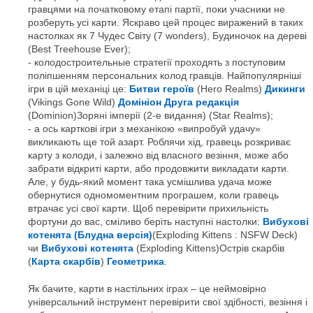
гравцями на початковому етапі партії, поки учасники не
розберуть усі карти. Яскраво цей процес виражений в таких
настолках як 7 Чудес Світу (7 wonders), Будиночок на дереві
(Best Treehouse Ever);
колодостроительные стратегії проходять з поступовим
поліпшенням персональних колод гравців. Найпопулярніші
ігри в цій механіці це:
Битви героїв
(Hero Realms)
Дикинги
(Vikings Gone Wild)
Домініон Друга редакція
(Dominion)Зоряні імперії (2-е видання) (Star Realms);
а ось карткові ігри з механікою «випробуй удачу»
викликають ще той азарт. Роблячи хід, гравець розкриває
карту з колоди, і залежно від власного везіння, може або
забрати відкриті карти, або продовжити викладати карти.
Але, у будь-який момент така усмішлива удача може
обернутися одномоментним програшем, коли гравець
втрачає усі свої карти. Щоб перевірити прихильність
фортуни до вас, сміливо беріть наступні настолки:
Вибухові
котенята (Блудна версія)
(Exploding Kittens : NSFW Deck)
чи
Вибухові котенята
(Exploding Kittens)Острів скарбів
(
Карта скарбів
)
Геометрика
.
Як бачите, карти в настільних іграх – це неймовірно
універсальний інструмент перевірити свої здібності, везіння і