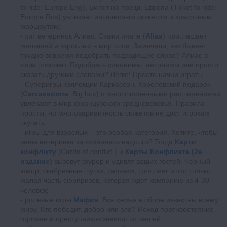
to ride: Europe Eng), Билет на поезд: Европа (Ticket to ride:
Europe Rus) увлекает интересным сюжетом и красочным
маршрутам;
хит вечеринок Алиас. Скажи иначе (
Alias
) приглашает
малышей и взрослых в мир слов. Замечали, как бывает
трудно вовремя подобрать подходящее слово? Алиас в
этом поможет. Подобрать синонимы, антонимы или просто
сказать другими словами? Легко! Просто начни играть;
Суперигры коллекции Каркассон. Королевский подарок
(
Carcassonne
. Big box) с многочисленными расширениями
увлекают в мир французского средневековья. Правила
просты, но многовариантность сюжетов не даст игрокам
скучать;
игры для взрослых – это особая категория. Хотите, чтобы
ваша вечеринка запомнилась надолго? Тогда
Карти
конфлікту
(Cards of conflict ) и
Карты Конфликта (2е
издание)
вызовут фурор и удивят ваших гостей. Черный
юмор, скабрезные шутки, сарказм, троллинг и это только
малая часть сюрпризов, которая ждет компанию из 4-30
человек;
ролевые игры
Мафия
. Вся семья в сборе известны всему
миру. Кто победит, добро или зло? Исход противостояние
горожан и преступников зависит от вашей