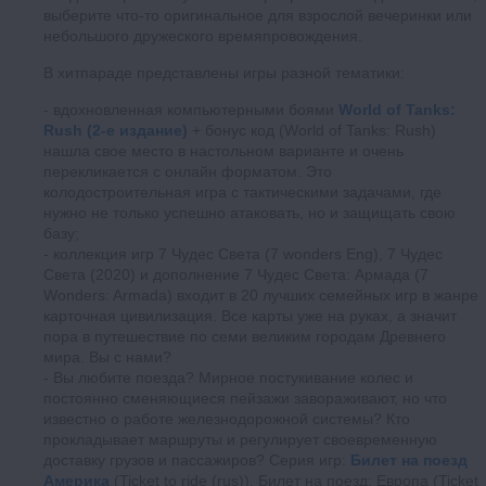
выберите что-то оригинальное для взрослой вечеринки или
небольшого дружеского времяпровождения.
В хитпараде представлены игры разной тематики:
вдохновленная компьютерными боями
World of Tanks:
Rush (2-е издание)
+ бонус код (World of Tanks: Rush)
нашла свое место в настольном варианте и очень
перекликается с онлайн форматом. Это
колодостроительная игра с тактическими задачами, где
нужно не только успешно атаковать, но и защищать свою
базу;
коллекция игр 7 Чудес Света (7 wonders Eng), 7 Чудес
Света (2020) и дополнение 7 Чудес Света: Армада (7
Wonders: Armada) входит в 20 лучших семейных игр в жанре
карточная цивилизация. Все карты уже на руках, а значит
пора в путешествие по семи великим городам Древнего
мира. Вы с нами?
Вы любите поезда? Мирное постукивание колес и
постоянно сменяющиеся пейзажи завораживают, но что
известно о работе железнодорожной системы? Кто
прокладывает маршруты и регулирует своевременную
доставку грузов и пассажиров? Серия игр:
Билет на поезд
Америка
(Ticket to ride (rus)), Билет на поезд: Европа (Ticket