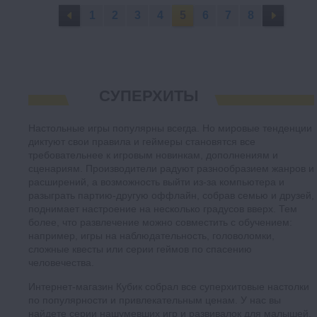
1
2
3
4
5
6
7
8
СУПЕРХИТЫ
Настольные игры популярны всегда. Но мировые тенденции
диктуют свои правила и геймеры становятся все
требовательнее к игровым новинкам, дополнениям и
сценариям. Производители радуют разнообразием жанров и
расширений, а возможность выйти из-за компьютера и
разыграть партию-другую оффлайн, собрав семью и друзей,
поднимает настроение на несколько градусов вверх. Тем
более, что развлечение можно совместить с обучением:
например, игры на наблюдательность, головоломки,
сложные квесты или серии геймов по спасению
человечества.
Интернет-магазин Кубик собрал все суперхитовые настолки
по популярности и привлекательным ценам. У нас вы
найдете серии нашумевших игр и развивалок для малышей,