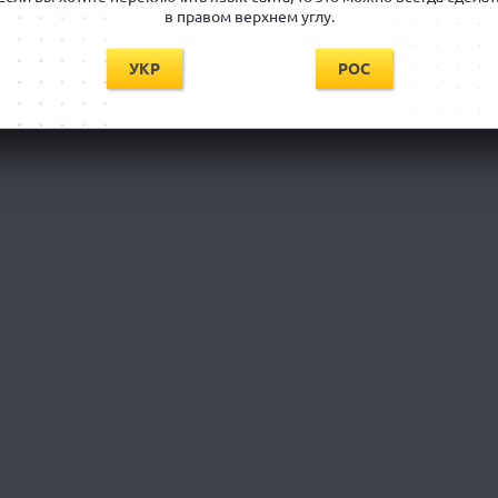
в правом верхнем углу.
УКР
РОС