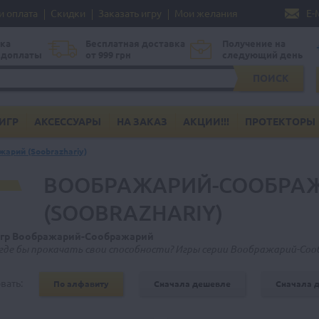
и оплата
Скидки
Заказать игру
Мои желания
E-
ка
Бесплатная доставка
Получение на
едоплаты
от 999 грн
следующий день
ПОИСК
ИГР
АКСЕССУАРЫ
НА ЗАКАЗ
АКЦИИ!!!
ПРОТЕКТОРЫ
арий (Soobrazhariy)
ВООБРАЖАРИЙ-СООБРА
(SOOBRAZHARIY)
игр Воображарий-Соображарий
де бы прокачать свои способности? Игры серии Воображарий-Со
вать:
По алфавиту
Сначала дешевле
Сначала 