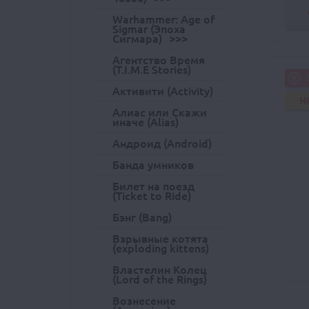
Warhammer: Age of
Sigmar (Эпоха
Сигмара)
Агентство Время
(T.I.M.E Stories)
Активити (Activity)
H
Алиас или Скажи
иначе (Alias)
Андроид (Android)
Банда умников
Билет на поезд
(Ticket to Ride)
Бэнг (Bang)
Взрывные котята
(exploding kittens)
Властелин Колец
(Lord of the Rings)
Вознесение