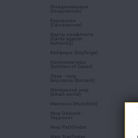
Имаджинариум
(Imaginarium)
Каркассон
(Carcassonne)
Карты конфликта
(Cards against
humanity)
Кейфорж (Keyforge)
Колонизаторы
(Settlers of Catan)
Лаар - мир
Берсерка (Berserk)
Маленький мир
(Small world)
Манчкин (Munchkin)
Мир Descent -
Терринот
Мир Pathfinder
Мир Starfinder