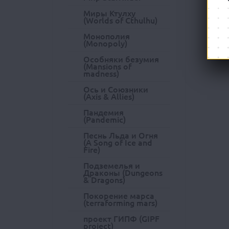
Миры Ктулху
(Worlds of Cthulhu)
Монополия
(Monopoly)
Особняки безумия
(Mansions of
madness)
Ось и Союзники
(Axis & Allies)
Пандемия
(Pandemic)
Песнь Льда и Огня
(A Song of Ice and
Fire)
Подземелья и
Драконы (Dungeons
& Dragons)
Покорение марса
(terraforming mars)
проект ГИПФ (GIPF
project)