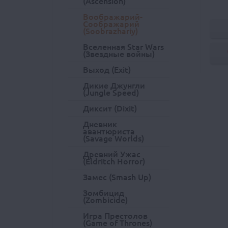
(Ascension)
Воображарий-
Соображарий
(Soobrazhariy)
Вселенная Star Wars
(Звездные войны)
Выход (Exit)
Дикие Джунгли
(Jungle Speed)
Диксит (Dixit)
Дневник
авантюриста
(Savage Worlds)
Древний Ужас
(Eldritch Horror)
Замес (Smash Up)
Зомбицид
(Zombicide)
Игра Престолов
(Game of Thrones)