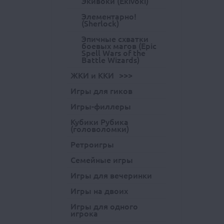
Экивоки (Ekivoki)
Элементарно!
(Sherlock)
Эпичные схватки
боевых магов (Epic
Spell Wars of the
Battle Wizards)
ЖКИ и ККИ
Игры для гиков
Игры-филлеры
Кубики Рубика
(головоломки)
Ретроигры
Семейные игры
Игры для вечеринки
Игры на двоих
Игры для одного
игрока