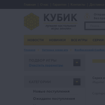
Главная
О нас
Гарантии
Контакты
Доставка 
Отправ
без пр
НОВОСТИ
НОВИНКИ
ВСЕ ИГРЫ
СЕРИИ 
Главная
Хитовые серии игр
Воображарий-Соображ
ПОДБОР ИГРЫ
Очистить параметры
Серия 
КАТЕГОРИИ
Ищите г
Новые поступления
Сортиро
Ожидаем поступления