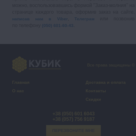
можно, воспользовавшись формой "Заказ-молния" на
странице каждого товара, оформив заказ на сайте,
,
или позвонив
написав нам в Viber
Телеграм
по телефону
.
(050) 601-60-43
Все права защищены ©
Главная
Доставка и оплата
О нас
Контакты
Скидки
+38 (050) 601 6043
+38 (057) 756 9187
ПЕРЕЗВОНИТЕ МНЕ