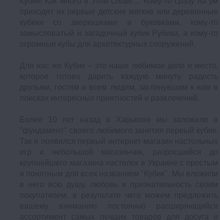
Кубик! Как много в этом слове… Кому-то сразу на ум
приходят их первые детские мягкие или деревянные
кубики со зверюшками и буковками, кому-то
замысловатый и загадочный кубик Рубика, а кому-то
огромные кубы для архитектурных сооружений.
Для нас же Кубик – это наше любимое дело и место,
которое готово дарить каждую минуту радость
друзьям, гостям и всем людям, заглянувшим к нам в
поисках интересных приятностей и развлечений.
Более 10 лет назад в Харькове мы заложили в
"фундамент" своего любимого занятия первый кубик.
Так и появился первый интернет-магазин настольных
игр и небольшой магазинчик, разросшийся до
крупнейшего магазина настолок в Украине с простым
и понятным для всех названием "Кубик". Мы вложили
в него всю душу, любовь и признательность своим
покупателем, в результате чего можем предложить
вашему вниманию постоянно расширяющийся
ассортимент самых лучших товаров для досуга и