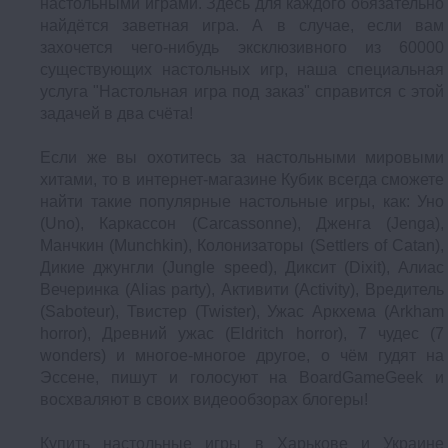
настольными играми. Здесь для каждого обязательно
найдётся заветная игра. А в случае, если вам
захочется чего-нибудь эксклюзивного из 60000
существующих настольных игр, наша специальная
услуга "Настольная игра под заказ" справится с этой
задачей в два счёта!
Если же вы охотитесь за настольными мировыми
хитами, то в интернет-магазине Кубик всегда сможете
найти такие популярные настольные игры, как: Уно
(Uno), Каркассон (Carcassonne), Дженга (Jenga),
Манчкин (Munchkin), Колонизаторы (Settlers of Catan),
Дикие джунгли (Jungle speed), Диксит (Dixit), Алиас
Вечеринка (Alias party), Активити (Activity), Вредитель
(Saboteur), Твистер (Twister), Ужас Аркхема (Arkham
horror), Древний ужас (Eldritch horror), 7 чудес (7
wonders) и многое-многое другое, о чём гудят на
Эссене, пишут и голосуют на BoardGameGeek и
восхваляют в своих видеообзорах блогеры!
Купить настольные игры в Харькове и Украине