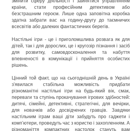
змінити сферу діяльності і зайнятися управлінням
країни, стати професійним детективом або
безстрашним героєм. Лише одна заповітна коробка
здатна забрати вас на годину-другу до таємничих
всесвітів або далеких фантастичних берегів.
Настільні ігри - це і приголомшлива розвага як для
дітей, так і для дорослих, це і кругозір пізнання і засіб
для розвитку, самовдосконалення та набуття
впевненості в комунікації і прийняття особистих
рішень.
Цінний той факт, що на сьогоднішній день в Україні
з'явилася стабільна можливість придбати
різноманітні настільні ігри на будь-який вік, смак,
переваги та ступінь прокачування ігрових здібностей:
дитячі, сімейні, детективні, стратегічні, для вечірки,
для новачків або досвідчених гравців. Завдяки
настільним іграм ваші діти забудуть про гаджети і
комп'ютери, проведуть час з користю і захопленням. А
різноманіття компактних настолок стануть вам