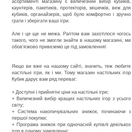
асортименті магазину є величезний вибір кубиків,
каунтерів, пакетиків, протекторів, мішечків, веж для
кубиків, органайзерів, щоб було комфортно і зручно
грати і зберігати ваші ігри.
Але і це ще не межа. Раптом вам захотілося чогось
такого, чого не змогли знайти в нашому магазині, ми
обов'язково привеземо це під замовлення!
Якщо ви вже на нашому сайті, значить, теж любите
настільні ігри, як і ми. Тому магазин настільних ігор
Кубик дарує вам ряд переваг:
+ Доступні і прийнятні ціни на настільні ігри;
+ Величезний вибір кращих настільних ігор з усього
світу;
+ Система накопичувальних знижок, починаючи з
першої покупки;
+ Програма знижок при одночасній купівлі декількох
ігор в одному замовленні;