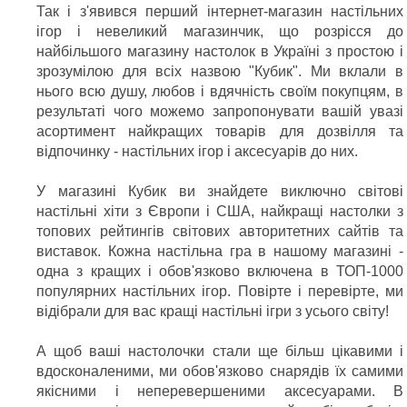
Так і з'явився перший інтернет-магазин настільних
ігор і невеликий магазинчик, що розрісся до
найбільшого магазину настолок в Україні з простою і
зрозумілою для всіх назвою "Кубик". Ми вклали в
нього всю душу, любов і вдячність своїм покупцям, в
результаті чого можемо запропонувати вашій увазі
асортимент найкращих товарів для дозвілля та
відпочинку - настільних ігор і аксесуарів до них.
У магазині Кубик ви знайдете виключно світові
настільні хіти з Європи і США, найкращі настолки з
топових рейтингів світових авторитетних сайтів та
виставок. Кожна настільна гра в нашому магазині -
одна з кращих і обов'язково включена в ТОП-1000
популярних настільних ігор. Повірте і перевірте, ми
відібрали для вас кращі настільні ігри з усього світу!
А щоб ваші настолочки стали ще більш цікавими і
вдосконаленими, ми обов'язково снарядів їх самими
якісними і неперевершеними аксесуарами. В