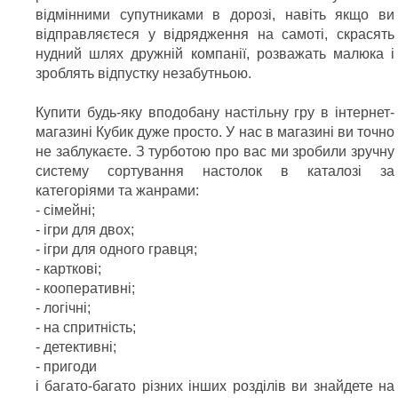
відмінними супутниками в дорозі, навіть якщо ви
відправляєтеся у відрядження на самоті, скрасять
нудний шлях дружній компанії, розважать малюка і
зроблять відпустку незабутньою.
Купити будь-яку вподобану настільну гру в інтернет-
магазині Кубик дуже просто. У нас в магазині ви точно
не заблукаєте. З турботою про вас ми зробили зручну
систему сортування настолок в каталозі за
категоріями та жанрами:
- сімейні;
- ігри для двох;
- ігри для одного гравця;
- карткові;
- кооперативні;
- логічні;
- на спритність;
- детективні;
- пригоди
і багато-багато різних інших розділів ви знайдете на