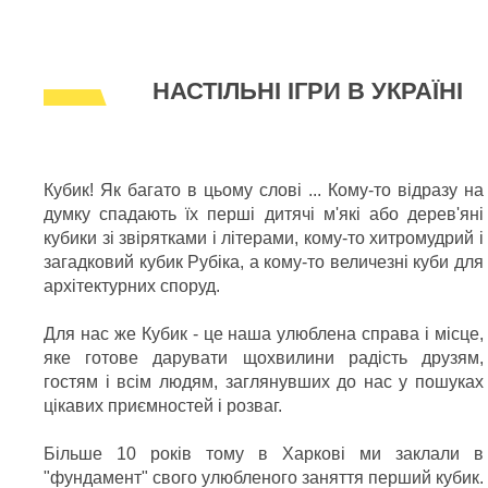
НАСТІЛЬНІ ІГРИ В УКРАЇНІ
Кубик! Як багато в цьому слові ... Кому-то відразу на
думку спадають їх перші дитячі м'які або дерев'яні
кубики зі звірятками і літерами, кому-то хитромудрий і
загадковий кубик Рубіка, а кому-то величезні куби для
архітектурних споруд.
Для нас же Кубик - це наша улюблена справа і місце,
яке готове дарувати щохвилини радість друзям,
гостям і всім людям, заглянувших до нас у пошуках
цікавих приємностей і розваг.
Більше 10 років тому в Харкові ми заклали в
"фундамент" свого улюбленого заняття перший кубик.