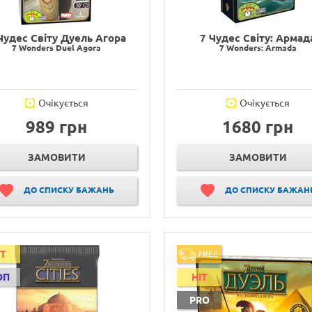
Чудес Світу Дуель Агора
7 Чудес Світу: Армад
7 Wonders Duel Agora
7 Wonders: Armada
Очікується
Очікується
989 грн
1680 грн
ЗАМОВИТИ
ЗАМОВИТИ
ДО СПИСКУ БАЖАНЬ
ДО СПИСКУ БАЖАН
IT
FREE
ОП
HIT
PRO