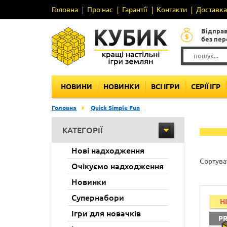
Головна
Про нас
Гарантії
Контакти
Доставка 
Відпра
без пе
НОВИНИ
НОВИНКИ
ВСІ ІГРИ
СЕРІЇ ІГР
Головна
Quick Simple Fun
КАТЕГОРІЇ
Нові надходження
Сортува
Очікуємо надходження
Новинки
Супернабори
H
Ігри для новачків
P