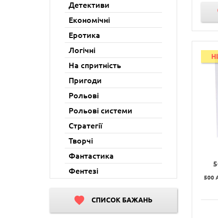
Детективи
Економічні
Еротика
Логічні
H
На спритність
Пригоди
Рольові
Рольові системи
Стратегії
Творчі
Фантастика
5
Фентезі
500 
СПИСОК БАЖАНЬ