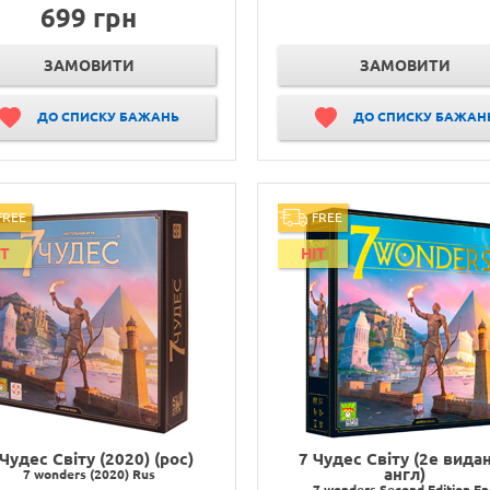
699 грн
ЗАМОВИТИ
ЗАМОВИТИ
ДО СПИСКУ БАЖАНЬ
ДО СПИСКУ БАЖАН
FREE
FREE
IT
HIT
 Чудес Світу (2020) (рос)
7 Чудес Світу (2е вида
англ)
7 wonders (2020) Rus
7 wonders Second Edition E