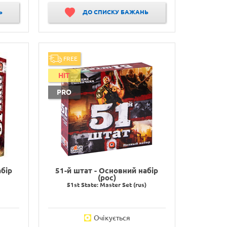
Ь
ДО СПИСКУ БАЖАНЬ
FREE
HIT
PRO
абір
51-й штат - Основний набір
(рос)
51st State: Master Set (rus)
Очікується