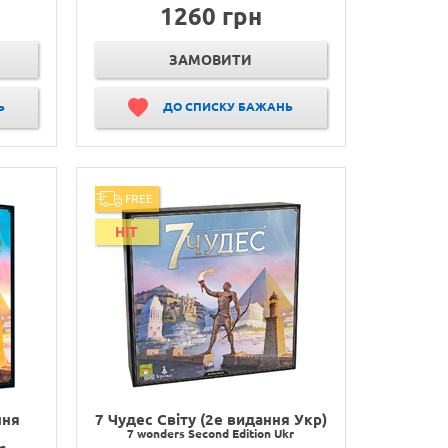
1260 грн
ЗАМОВИТИ
Ь
ДО СПИСКУ БАЖАНЬ
FREE
HIT
ння
7 Чудес Світу (2е видання Укр)
7 wonders Second Edition Ukr
ng