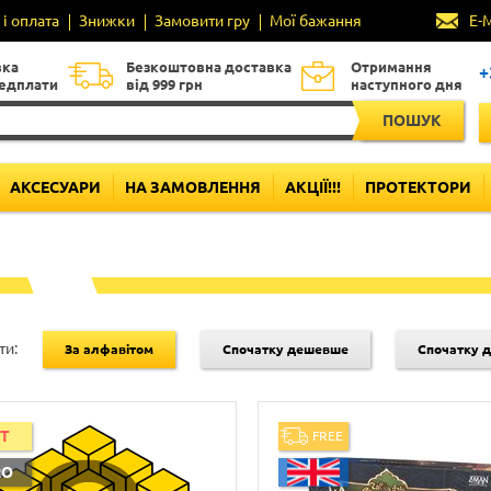
і оплата
Знижки
Замовити гру
Мої бажання
E-
вка
Безкоштовна доставка
Отримання
+
редплати
від 999 грн
наступного дня
ПОШУК
АКСЕСУАРИ
НА ЗАМОВЛЕННЯ
АКЦІЇ!!!
ПРОТЕКТОРИ
ти:
За алфавітом
Спочатку дешевше
Спочатку 
IT
FREE
RO