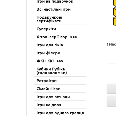
Ігри на подарунок
Всі настільні ігри
Подарункові
сертифікати
Суперхіти
Хітові серії ігор
! На
Ігри для гіків
Ігри-філери
ЖКІ і ККІ
Кубики Рубіка
(головоломки)
Ретроігри
Сімейні ігри
Ігри для вечірки
Ігри на двох
Ігри для одного гравця