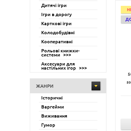
Дитячі ігри
H
Ігри в дорогу
Д
Карткові ігри
Колодобудівні
Кооперативні
Рольові книжки-
системи
Аксесуари для
настільних ігор
5
50
ЖАНРИ
Історичні
Варгейми
Виживання
Гумор