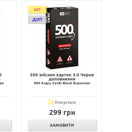
HIT
ДОП
0
500 злісних карток 3.0 Чорне
я
доповнення
ion
500 Angry Cards Black Expansion
Очікується
299 грн
ЗАМОВИТИ