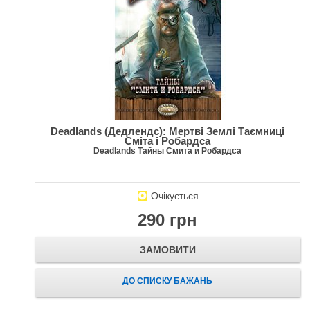
Deadlands (Дедлендс): Мертві Землі Таємниці
Сміта і Робардса
Deadlands Тайны Смита и Робардса
Очікується
290 грн
ЗАМОВИТИ
ДО СПИСКУ БАЖАНЬ