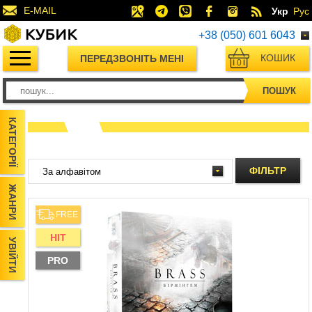
E-MAIL
Укр
Рус
+38 (050) 601 6043
КОШИК
ПЕРЕДЗВОНІТЬ МЕНІ
0
ПОШУК
КАТЕГОРІЇ
ФІЛЬТР
ЖАНРИ
FREE
HIT
УВІЙТИ
PRO