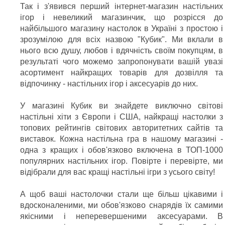
Так і з'явився перший інтернет-магазин настільних
ігор і невеликий магазинчик, що розрісся до
найбільшого магазину настолок в Україні з простою і
зрозумілою для всіх назвою "Кубик". Ми вклали в
нього всю душу, любов і вдячність своїм покупцям, в
результаті чого можемо запропонувати вашій увазі
асортимент найкращих товарів для дозвілля та
відпочинку - настільних ігор і аксесуарів до них.
У магазині Кубик ви знайдете виключно світові
настільні хіти з Європи і США, найкращі настолки з
топових рейтингів світових авторитетних сайтів та
виставок. Кожна настільна гра в нашому магазині -
одна з кращих і обов'язково включена в ТОП-1000
популярних настільних ігор. Повірте і перевірте, ми
відібрали для вас кращі настільні ігри з усього світу!
А щоб ваші настолочки стали ще більш цікавими і
вдосконаленими, ми обов'язково снарядів їх самими
якісними і неперевершеними аксесуарами. В