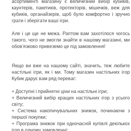
асортименті магазину є величезний вибір кубиків,
каунтерів, пакетиків, протекторів, мішечків, веж для
кубиків, органайзерів, щоб було комфортно і зручно
грати і зберігати ваші ігри.
Але і це ще не межа. Раптом вам захотілося чогось
такого, чого не змогли знайти в нашому магазині, ми
обов'язково привеземо це під замовлення!
Якщо ви вже на нашому сайті, значить, теж любите
настільні ігри, як і ми. Тому магазин настільних ігор
Кубик дарує вам ряд переваг:
+ Доступні і прийнятні ціни на настільні ігри;
+ Величезний вибір кращих настільних ігор з усього
світу;
+ Система накопичувальних знижок, починаючи з
першої покупки;
+ Програма знижок при одночасній купівлі декількох
ігор в одному замовленні;