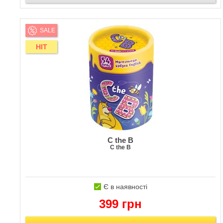
SALE
HIT
C the B
C the B
Є в наявності
399 грн