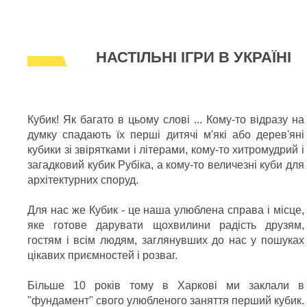
НАСТІЛЬНІ ІГРИ В УКРАЇНІ
Кубик! Як багато в цьому слові ... Кому-то відразу на
думку спадають їх перші дитячі м'які або дерев'яні
кубики зі звірятками і літерами, кому-то хитромудрий і
загадковий кубик Рубіка, а кому-то величезні куби для
архітектурних споруд.
Для нас же Кубик - це наша улюблена справа і місце,
яке готове дарувати щохвилини радість друзям,
гостям і всім людям, заглянувших до нас у пошуках
цікавих приємностей і розваг.
Більше 10 років тому в Харкові ми заклали в
"фундамент" свого улюбленого заняття перший кубик.