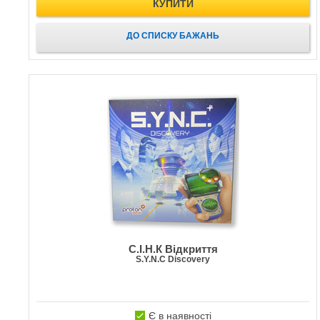
КУПИТИ
ДО СПИСКУ БАЖАНЬ
C.І.Н.К Відкриття
S.Y.N.C Discovery
Є в наявності