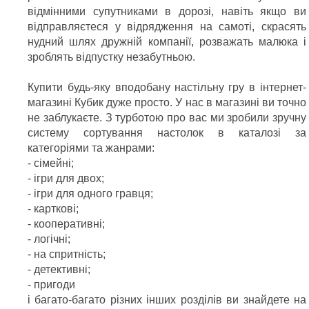
відмінними супутниками в дорозі, навіть якщо ви
відправляєтеся у відрядження на самоті, скрасять
нудний шлях дружній компанії, розважать малюка і
зроблять відпустку незабутньою.
Купити будь-яку вподобану настільну гру в інтернет-
магазині Кубик дуже просто. У нас в магазині ви точно
не заблукаєте. З турботою про вас ми зробили зручну
систему сортування настолок в каталозі за
категоріями та жанрами:
- сімейні;
- ігри для двох;
- ігри для одного гравця;
- карткові;
- кооперативні;
- логічні;
- на спритність;
- детективні;
- пригоди
і багато-багато різних інших розділів ви знайдете на