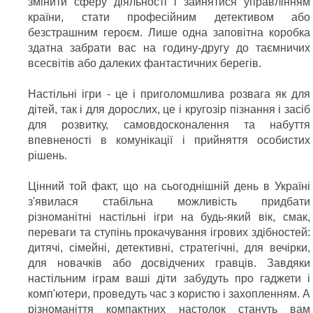
змінити сферу діяльності і зайнятися управлінням
країни, стати професійним детективом або
безстрашним героєм. Лише одна заповітна коробка
здатна забрати вас на годину-другу до таємничих
всесвітів або далеких фантастичних берегів.
Настільні ігри - це і приголомшлива розвага як для
дітей, так і для дорослих, це і кругозір пізнання і засіб
для розвитку, самовдосконалення та набуття
впевненості в комунікації і прийняття особистих
рішень.
Цінний той факт, що на сьогоднішній день в Україні
з'явилася стабільна можливість придбати
різноманітні настільні ігри на будь-який вік, смак,
переваги та ступінь прокачування ігрових здібностей:
дитячі, сімейні, детективні, стратегічні, для вечірки,
для новачків або досвідчених гравців. Завдяки
настільним іграм ваші діти забудуть про гаджети і
комп'ютери, проведуть час з користю і захопленням. А
різноманіття компактних настолок стануть вам