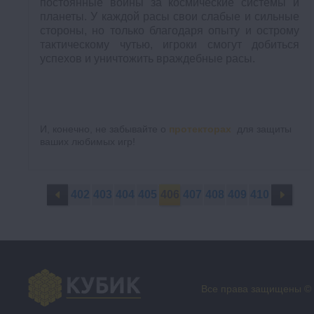
постоянные войны за космические системы и
планеты. У каждой расы свои слабые и сильные
стороны, но только благодаря опыту и острому
тактическому чутью, игроки смогут добиться
успехов
и уничтожить враждебные расы.
И, конечно, не забывайте о
протекторах
для защиты
ваших любимых игр!
402
403
404
405
406
407
408
409
410
Все права защищены ©