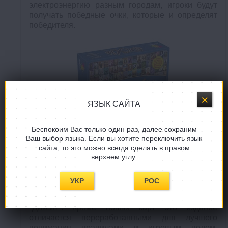
электроэнергию разным городам, игроки будут
получать победные очки, которые и определят
победителя.
ЯЗЫК САЙТА
Беспокоим Вас только один раз, далее сохраним
Ваш выбор языка. Если вы хотите переключить язык
сайта, то это можно всегда сделать в правом
Диксит Путешествие (Dixit
верхнем углу.
Journey)
УКР
РОС
Новое издание из серии игр на воображение
"Диксит". Кроме новых карт это издание
отличается переработанными для лучшего
понимания правилами и игровым полем.