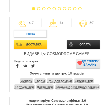
4-7
6+
30'
Тесера
ДОСТАВКА
ОПЛАТА
ВИДАВЕЦЬ: COSMODROME GAMES
Поділитися грою
ДО СПИСКУ
БАЖАНЬ
Хочуть купити цю гру:
10 гравців
Фентезі
Творчі
Ігри для вечірки
Сімейні ігри
Карткові ігри
Дитячі ігри
Імаджинаріум (Imaginarium)
Імаджинаріум Союзмультфільм 3.0
Имаджинариум Союзмультфильм 3.0