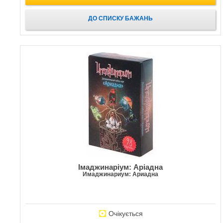
ДО СПИСКУ БАЖАНЬ
Імаджинаріум: Аріадна
Имаджинариум: Ариадна
Очікується