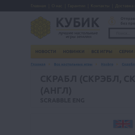
Главная
О нас
Гарантии
Контакты
Доставка 
Отправ
без пр
НОВОСТИ
НОВИНКИ
ВСЕ ИГРЫ
СЕРИИ 
Главная
Все настольные игры
Hasbro
Скрабл 
СКРАБЛ (СКРЭБЛ, С
(АНГЛ)
SCRABBLE ENG