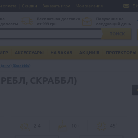
и оплата
Скидки
Заказать игру
Мои желания
E-
ка
Бесплатная доставка
Получение на
едоплаты
от 999 грн
следующий день
ПОИСК
ИГР
АКСЕССУАРЫ
НА ЗАКАЗ
АКЦИИ!!!
ПРОТЕКТОРЫ
(англ) (Scrabble)
КРЕБЛ, СКРАББЛ)
2-4
10+
45'