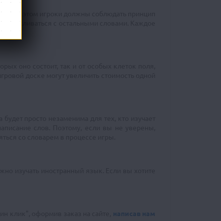
ва. При этом игроки должны соблюдать принцип
том не сливаться с остальными словами. Каждое
рых оно состоит, так и от особых клеток поля,
игровой доске могут увеличить стоимость одной
 будет просто незаменима для тех, кто изучает
аписание слов. Поэтому, если вы не уверены,
ряться со словарем в процессе игры.
жно изучать иностранный язык. Если вы хотите
ин клик", оформив заказ на сайте,
написав нам