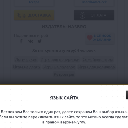
Тесера
BoardGameGeek
ДОСТАВКА
ОПЛАТА
ИЗДАТЕЛЬ: HASBRO
Поделиться игрой
В СПИСОК
ЖЕЛАНИЙ
Хотят купить эту игру:
4 человек
Логические
Игры для вечеринки
Семейные игры
Игры на двоих
Игры на подарок
Игры для новичков
Ретроигры
ПРАВИЛА
ФОТО
ВИДЕО-ОБЗОР
РЕК
ЯЗЫК САЙТА
еской игра «Скрабл» (она же «Скрэббл», «Скраббл» и «Эрудит») и
Беспокоим Вас только один раз, далее сохраним Ваш выбор языка.
Если вы хотите переключить язык сайта, то это можно всегда сделат
в правом верхнем углу.