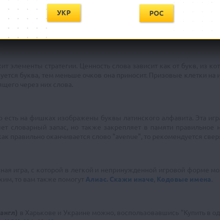
УКР
РОС
ют на поле фишки с буквами так, чтобы образовывались новые сло
зовать хотя бы одну букву, выставленную на поле до него, и при э
 суммируются и определяют победителя.
 элементы стратегии. Ценность слова зависит как от букв, из кото
уется буква, тем меньше очков она приносит. Призовые клетки на 
щего через них слова.
о есть на фишках изображены буквы латинского алфавита. Эта игра
яет словарный запас, но также закрепляет в памяти правильное н
и как правильно оканчивается слово "avenue", то рекомендуется све
ная игра, с которой в легкой и непринужденной игровой форме мо
ким, то вам также помогут
Алиас. Скажи иначе
,
Кодовые имена
.
(англ)
в Харькове и Украине можно, воспользовавшись "Купить в од