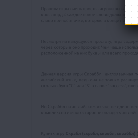
Правила игры очень просты: игроки выкладыва
кроссворда: каждое новое слово должно исполь
слово приносит очки, которые в конце партии
Несмотря на кажущуюся простоту, игра содержит
через которые оно проходит. Чем чаще использ
расположенной на них буквы или всего проходя
Данная версия игры Скраббл - англоязычная, т
английский язык, ведь она не только расшир
сколько букв "С" или "S" в слове "success", ил
Но Скраббл на английском языке не единствен
комплексно и многосторонне овладеть английс
Купить игру
Скрабл (скрэбл, скребл, скраббл) 