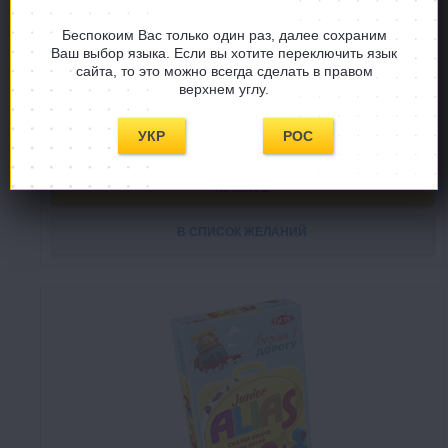
Алиас. Скажи иначе: в дорогу
Alias travel
Беспокоим Вас только один раз, далее сохраним
Ваш выбор языка. Если вы хотите переключить язык
сайта, то это можно всегда сделать в правом
верхнем углу.
Есть в наличии
УКР
РОС
299 грн
КУПИТЬ
В СПИСОК ЖЕЛАНИЙ