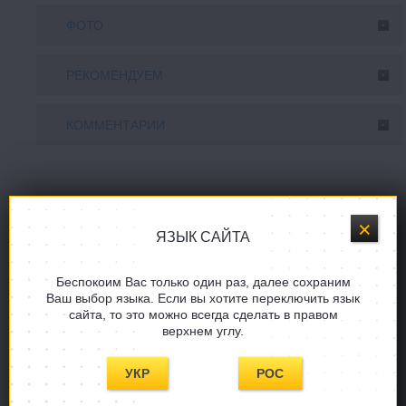
ФОТО
РЕКОМЕНДУЕМ
КОММЕНТАРИИ
С ЭТИМ ТОВАРОМ
ПОКУПАЮТ
ЯЗЫК САЙТА
Беспокоим Вас только один раз, далее сохраним
Ваш выбор языка. Если вы хотите переключить язык
сайта, то это можно всегда сделать в правом
верхнем углу.
УКР
РОС