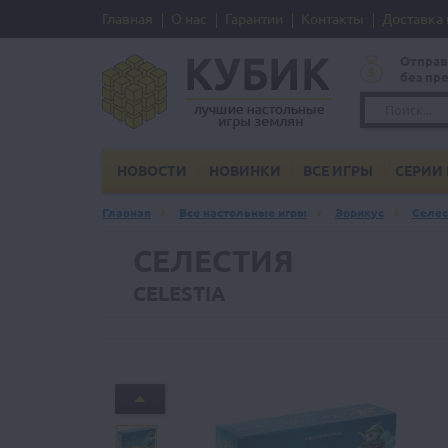
Главная
О нас
Гарантии
Контакты
Доставка 
Отправ
без пр
НОВОСТИ
НОВИНКИ
ВСЕ ИГРЫ
СЕРИИ 
Главная
Все настольные игры
Эврикус
Селест
СЕЛЕСТИЯ
CELESTIA