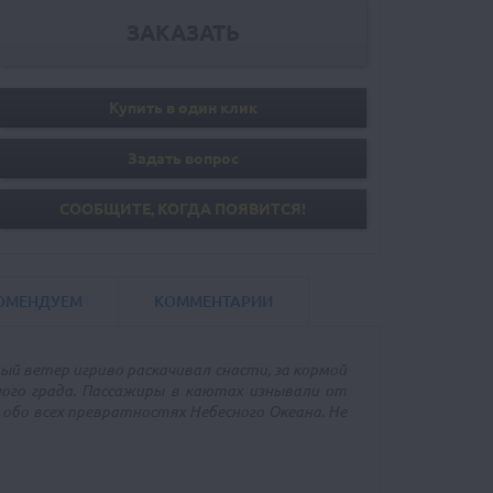
Купить в один клик
Задать вопрос
СООБЩИТE, КОГДА ПОЯВИТСЯ!
ОМЕНДУЕМ
КОММЕНТАРИИ
лый ветер игриво раскачивал снасти, за кормой
ного града. Пассажиры в каютах изнывали от
 обо всех превратностях Небесного Океана. Не