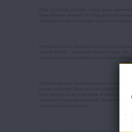
Игра Селестия откроет перед вами удивите
приключения начинается в Городе Ветра, а зав
преподносят вам свои дары. Ценность таковых д
Игровой процесс начинается с того, что каждый
шести). Карты – ключевой элемент игры. Это 
капитан небесного корабля. Он и только он оп
Игровой процесс капитана весьма отличен от 
между игроками. Ведь если вы отправитесь всл
всем вместе. Если пожелаете. В ином же случ
заключать и расторгать союзы, блефовать, по
своими возможностями.
Жажда приключений в вас сильна? Вы не боит