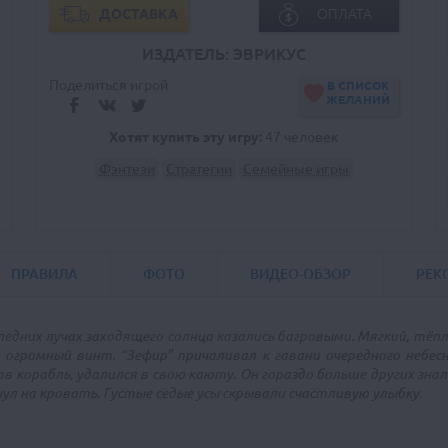
ДОСТАВКА
ОПЛАТА
ИЗДАТЕЛЬ: ЭВРИКУС
Поделиться игрой
В СПИСОК
ЖЕЛАНИЙ
Хотят купить эту игру:
47 человек
Фэнтези
Стратегии
Семейные игры
ПРАВИЛА
ФОТО
ВИДЕО-ОБЗОР
РЕК
следних лучах заходящего солнца казались багровыми. Мягкий, тёп
огромный винт. “Зефир” причаливал к гавани очередного небес
 корабль, удалился в свою каюту. Он гораздо больше других знал
ул на кровать. Густые седые усы скрывали счастливую улыбку.