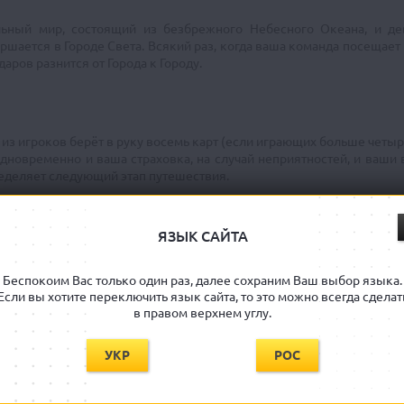
льный мир, состоящий из безбрежного Небесного Океана, и де
ершается в Городе Света. Всякий раз, когда ваша команда посещае
аров разнится от Города к Городу.
 из игроков берёт в руку восемь карт (если играющих больше четыр
одновременно и ваша страховка, на случай неприятностей, и ваши
ределяет следующий этап путешествия.
ЯЗЫК САЙТА
игрового процесса других участников приключения. Важный игровой
ед за капитаном, может случиться, что с опасностями и превратно
Беспокоим Вас только один раз, далее сохраним Ваш выбор языка.
ае, предчувствуя грядущую катастрофу, вы вольны покинуть обре
Если вы хотите переключить язык сайта, то это можно всегда сделат
могать или отказывать капитану в помощи. Впрочем, капитан и са
в правом верхнем углу.
УКР
РОС
есь Небесного Океана? А может вы сами хотите возглавить захват