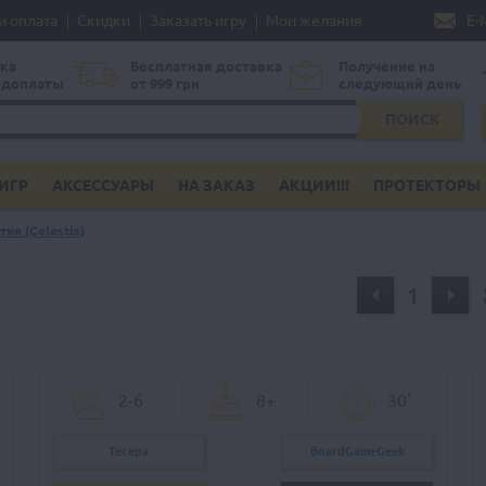
и оплата
Скидки
Заказать игру
Мои желания
E-
ка
Бесплатная доставка
Получение на
едоплаты
от 999 грн
следующий день
ПОИСК
ИГР
АКСЕССУАРЫ
НА ЗАКАЗ
АКЦИИ!!!
ПРОТЕКТОРЫ
ия (Celestia)
2-6
8+
30'
Тесера
BoardGameGeek