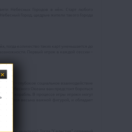
вяти Небесных Городов в нём. Старт любого
т Небесный Город, щедрые жители такого Города
ёх, тогда количество таких карт уменьшается до
 возможности. Первый игрок в каждой сессии –
 аспект – глубокое социальное взаимодействие
стями Небесного Океана вам предстоит бороться
чённый корабль. В процессе игры игроки могут
ь
м является весьма важной фигурой, и обладает
ывающую авантюру? Тогда “Селестия” отличный