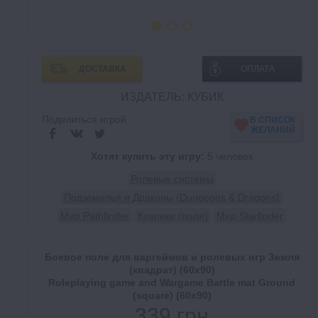
ДОСТАВКА
ОПЛАТА
ИЗДАТЕЛЬ: КУБИК
Поделиться игрой
В СПИСОК
ЖЕЛАНИЙ
Хотят купить эту игру:
5 человек
Ролевые системы
Подземелья и Драконы (Dungeons & Dragons)
Мир Pathfinder
Коврики (поля)
Мир Starfinder
Боевое поле для варгеймов и ролевых игр Земля
(квадрат) (60х90)
Roleplaying game and Wargame Battle mat Ground
(square) (60х90)
339 грн