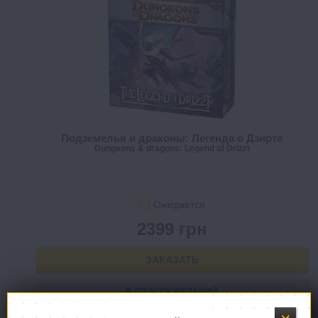
Подземелья и драконы: Легенда о Дзирте
Dungeons & dragons: Legend of Drizzt
Ожидается
2399 грн
ЗАКАЗАТЬ
В СПИСОК ЖЕЛАНИЙ