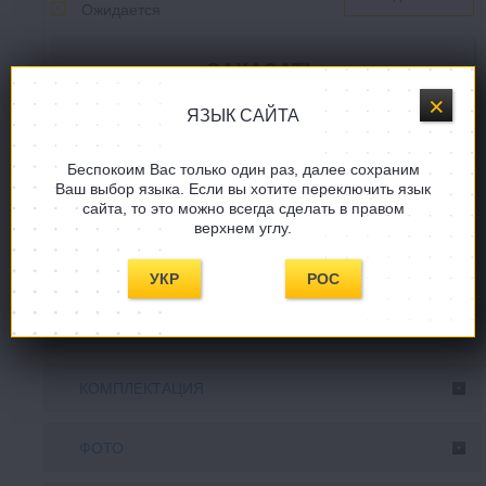
Ожидается
ЯЗЫК САЙТА
Купить в один клик
Беспокоим Вас только один раз, далее сохраним
Ваш выбор языка. Если вы хотите переключить язык
Задать вопрос
сайта, то это можно всегда сделать в правом
верхнем углу.
СООБЩИТE, КОГДА ПОЯВИТСЯ!
УКР
РОС
ОПИСАНИЕ
КОМПЛЕКТАЦИЯ
ФОТО