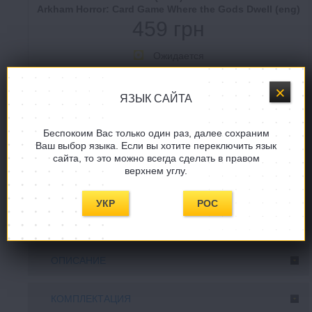
Arkham Horror: Card Game Where the Gods Dwell (eng)
459 грн
Ожидается
ЯЗЫК САЙТА
Беспокоим Вас только один раз, далее сохраним
Купить в один клик
Ваш выбор языка. Если вы хотите переключить язык
сайта, то это можно всегда сделать в правом
верхнем углу.
Задать вопрос
УКР
РОС
СООБЩИТE, КОГДА ПОЯВИТСЯ!
ОПИСАНИЕ
КОМПЛЕКТАЦИЯ