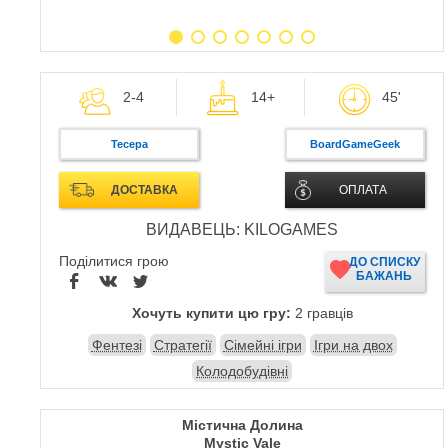
2-4
14+
45'
Тесера
BoardGameGeek
ДОСТАВКА
ОПЛАТА
ВИДАВЕЦЬ: KILOGAMES
Поділитися грою
ДО СПИСКУ
БАЖАНЬ
Хочуть купити цю гру:
2 гравців
Фентезі
Стратегії
Сімейні ігри
Ігри на двох
Колодобудівні
Містична Долина
Mystic Vale