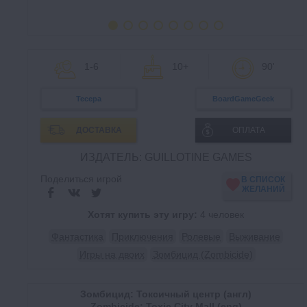
1-6
10+
90'
Тесера
BoardGameGeek
ДОСТАВКА
ОПЛАТА
ИЗДАТЕЛЬ: GUILLOTINE GAMES
Поделиться игрой
В СПИСОК
ЖЕЛАНИЙ
Хотят купить эту игру:
4 человек
Фантастика
Приключения
Ролевые
Выживание
Игры на двоих
Зомбицид (Zombicide)
Зомбицид: Токсичный центр (англ)
Zombicide: Toxic City Mall (eng)