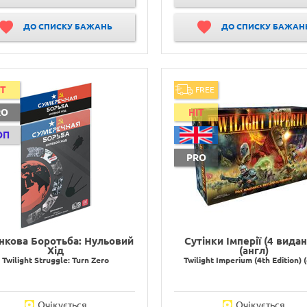
ДО СПИСКУ БАЖАНЬ
ДО СПИСКУ БАЖАН
IT
FREE
RO
HIT
ОП
PRO
інкова Боротьба: Нульовий
Сутінки Імперії (4 вида
Хід
(англ)
Twilight Struggle: Turn Zero
Twilight Imperium (4th Edition) 
Очікується
Очікується