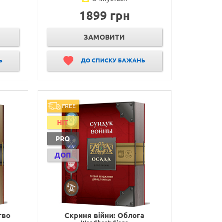
1899 грн
ЗАМОВИТИ
Ь
ДО СПИСКУ БАЖАНЬ
FREE
HIT
PRO
ДОП
тво
Скриня війни: Облога