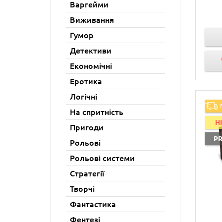
Варгейми
Виживання
Гумор
Детективи
Економічні
Еротика
Логічні
На спритність
H
Пригоди
P
Рольові
Рольові системи
Стратегії
Творчі
Фантастика
Фентезі