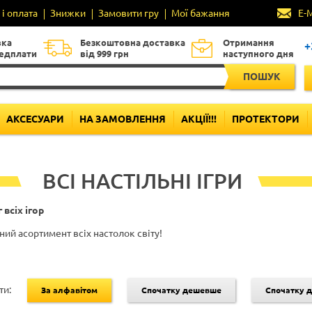
і оплата
Знижки
Замовити гру
Мої бажання
E-
вка
Безкоштовна доставка
Отримання
+
редплати
від 999 грн
наступного дня
ПОШУК
АКСЕСУАРИ
НА ЗАМОВЛЕННЯ
АКЦІЇ!!!
ПРОТЕКТОРИ
ВСІ НАСТІЛЬНІ ІГРИ
 всіх ігор
ий асортимент всіх настолок світу!
ти:
За алфавітом
Спочатку дешевше
Спочатку 