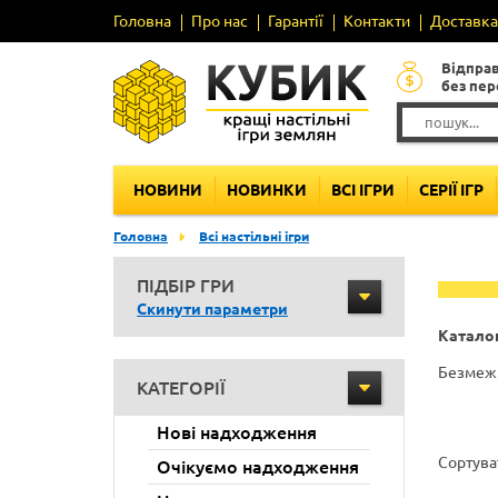
Головна
Про нас
Гарантії
Контакти
Доставка 
Відпра
без пе
НОВИНИ
НОВИНКИ
ВСІ ІГРИ
СЕРІЇ ІГР
Головна
Всі настільні ігри
ПІДБІР ГРИ
Скинути параметри
Каталог
Безмежн
КАТЕГОРІЇ
Нові надходження
Сортува
Очікуємо надходження