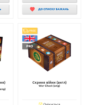
Ь
ДО СПИСКУ БАЖАНЬ
FREE
PRO
ння)
Скриня війни (англ)
War Chest (eng)
(eng)
Очікується