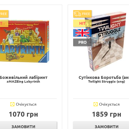
FREE
FREE
IT
HIT
PRO
Божевільний лабіринт
Сутінкова Боротьба (ан
aMAZEing Labyrinth
Twilight Struggle (eng)
Очікується
Очікується
1070 грн
1859 грн
ЗАМОВИТИ
ЗАМОВИТИ