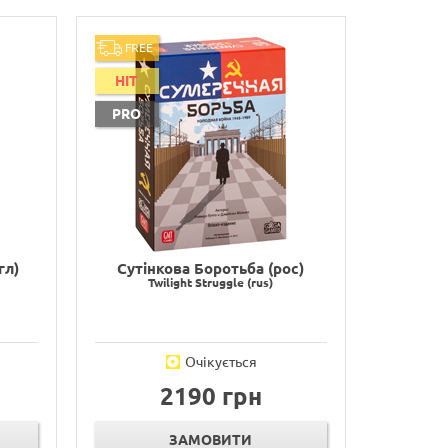
FREE
HIT
PRO
гл)
Сутінкова Боротьба (рос)
Twilight Struggle (rus)
Очікується
2190 грн
ЗАМОВИТИ