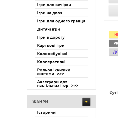
Ігри для вечірки
Ігри на двох
Ігри для одного гравця
Дитячі ігри
H
Ігри в дорогу
P
Карткові ігри
Д
Колодобудівні
Кооперативні
Рольові книжки-
системи
Аксесуари для
настільних ігор
Сут
ЖАНРИ
Історичні