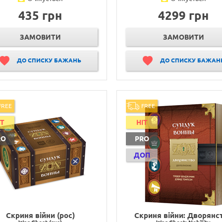
435 грн
4299 грн
ЗАМОВИТИ
ЗАМОВИТИ
ДО СПИСКУ БАЖАНЬ
ДО СПИСКУ БАЖАН
FREE
FREE
IT
HIT
RO
PRO
ДОП
Скриня війни (рос)
Скриня війни: Дворянс