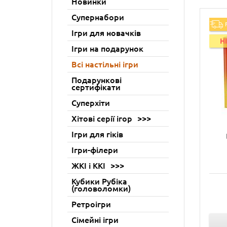
Новинки
Супернабори
Ігри для новачків
H
Ігри на подарунок
Всі настільні ігри
Подарункові
сертифікати
Суперхіти
Хітові серії ігор
Ігри для гіків
Ігри-філери
ЖКІ і ККІ
Кубики Рубіка
(головоломки)
Ретроігри
Сімейні ігри