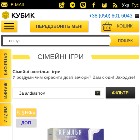
E-MAIL
Укр
Рус
+38 (050) 601 6043
КОШИК
ПЕРЕДЗВОНІТЬ МЕНІ
0
ПОШУК
КАТЕГОРІЇ
СІМЕЙНІ ІГРИ
Сімейні настільні ігри
У роздуми чим скрасити довгі вечори? Вам сюди! Заходьте!
ЖАНРИ
ФІЛЬТР
УВІЙТИ
FREE
ДОП