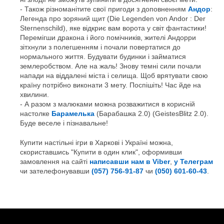
Також різноманітите свої пригоди з доповненням
Андор
:
Легенда про зоряний щит (Die Legenden von Andor : Der
Sternenschild), яке відкриє вам ворота у світ фантастики!
Перемігши дракона і його помічників, жителі Андорри
зітхнули з полегшенням і почали повертатися до
нормального життя. Будувати будинки і займатися
землеробством. Але на жаль! Знову темні сили почали
напади на віддалені міста і селища. Щоб врятувати свою
країну потрібно виконати 3 мету. Поспішіть! Час йде на
хвилини.
А разом з малюками можна розважитися в корисній
настолке
Барамелька
(Барабашка 2.0) (GeistesBlitz 2.0).
Буде веселе і пізнавальне!
Купити настільні ігри в Харкові і Україні можна,
скориставшись "Купити в один клик", оформивши
замовлення на сайті
написавши нам в Viber
,
у Телеграм
чи зателефонувавши
(057) 756-91-87
чи
(050) 601-60-43
.