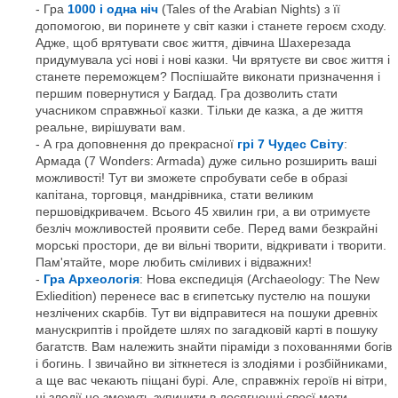
Гра
1000 і одна ніч
(Tales of the Arabian Nights) з її
допомогою, ви поринете у світ казки і станете героєм сходу.
Адже, щоб врятувати своє життя, дівчина Шахерезада
придумувала усі нові і нові казки. Чи врятуєте ви своє життя і
станете переможцем? Поспішайте виконати призначення і
першим повернутися у Багдад. Гра дозволить стати
учасником справжньої казки. Тільки де казка, а де життя
реальне, вирішувати вам.
А гра доповнення до прекрасної
грі 7 Чудес Світу
:
Армада (7 Wonders: Armada) дуже сильно розширить ваші
можливості! Тут ви зможете спробувати себе в образі
капітана, торговця, мандрівника, стати великим
першовідкривачем. Всього 45 хвилин гри, а ви отримуєте
безліч можливостей проявити себе. Перед вами безкрайні
морські простори, де ви вільні творити, відкривати і творити.
Пам'ятайте, море любить сміливих і відважних!
Гра Археологія
: Нова експедиція (Archaeology: The New
Exliedition) перенесе вас в єгипетську пустелю на пошуки
незлічених скарбів. Тут ви відправитеся на пошуки древніх
манускриптів і пройдете шлях по загадковій карті в пошуку
багатств. Вам належить знайти піраміди з похованнями богів
і богинь. І звичайно ви зіткнетеся із злодіями і розбійниками,
а ще вас чекають піщані бурі. Але, справжніх героїв ні вітри,
ні злодії не зможуть зупинити в досягненні своєї мети.