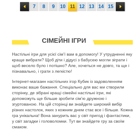
7
8
9
10
11
12
13
14
15
СІМЕЙНІ ІГРИ
Настільні ігри для усієї сім'ї вам в допомогу! У утрудненні яку
краще вибрати? Щоб діти і дідусі з бабусею могли зіграти і
щоб весело було і потішно? Але, хочеться не довго, та ще і
пізнавально, і грати з легкістю!
Інтернет-магазин настільних ігор Кубик із задоволенням
виконає ваше бажання. Спеціально для вас ми створили
сторінку, де зібрані кращі сімейні настільні ігри, які
допоможуть ще більше зробити сім'ю дружною і
згуртованою. На цій сторінці ви знайдете широкий вибір
різних настолок, яких з кожним днем стає все і більше. Кожна
гра унікальна! Вона занурить вас у світ пригод і фантастики,
у світ загадки і головоломки. Тут ви знайдете гру за своїм
смаком.