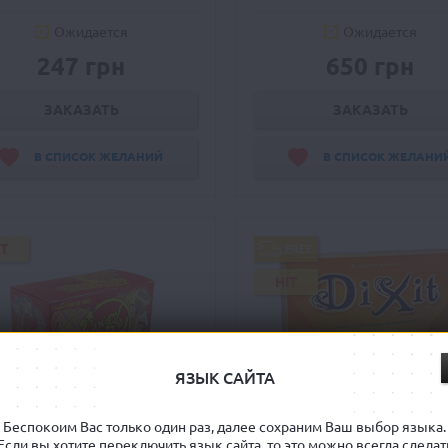
Ожидается
Ожидается
247 грн
650 грн
ЗАКАЗАТЬ
ЗАКАЗАТЬ
В СПИСОК ЖЕЛАНИЙ
В СПИСОК ЖЕЛАНИ
IT
FREE
HIT
ЯЗЫК САЙТА
Беспокоим Вас только один раз, далее сохраним Ваш выбор языка.
Если вы хотите переключить язык сайта, то это можно всегда сделат