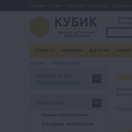
Главная
О нас
Гарантии
Контакты
Доставка 
Отправ
без пр
НОВОСТИ
НОВИНКИ
ВСЕ ИГРЫ
СЕРИИ 
Главная
Семейные игры
ПОДБОР ИГРЫ
Очистить параметры
Семейн
В разду
КАТЕГОРИИ
Сортиро
Новые поступления
Ожидаем поступления