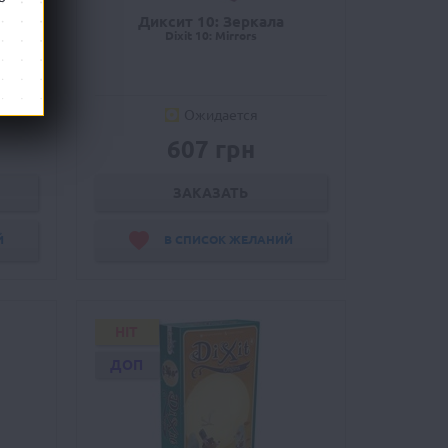
Диксит 10: Зеркала
Dixit 10: Mirrors
Ожидается
607 грн
ЗАКАЗАТЬ
Й
В СПИСОК ЖЕЛАНИЙ
HIT
ДОП