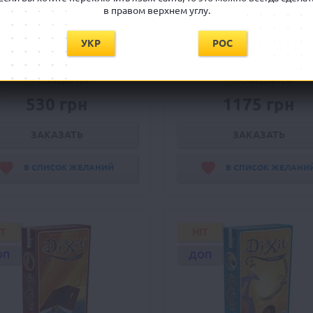
в правом верхнем углу.
Дикие джунгли
Диксит
Jungle speed
Dixit
УКР
РОС
Ожидается
Ожидается
530 грн
1175 грн
ЗАКАЗАТЬ
ЗАКАЗАТЬ
В СПИСОК ЖЕЛАНИЙ
В СПИСОК ЖЕЛАНИ
IT
HIT
ОП
ДОП