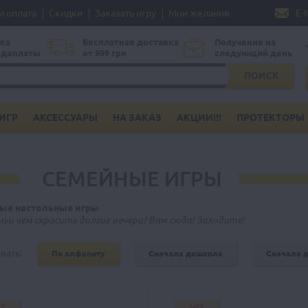
и оплата
Скидки
Заказать игру
Мои желания
E-
ка
Бесплатная доставка
Получение на
едоплаты
от 999 грн
следующий день
ПОИСК
ИГР
АКСЕССУАРЫ
НА ЗАКАЗ
АКЦИИ!!!
ПРОТЕКТОРЫ
СЕМЕЙНЫЕ ИГРЫ
ые настольные игры
мьи чем скрасить долгие вечера? Вам сюда! Заходите!
вать:
По алфавиту
Сначала дешевле
Сначала 