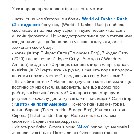
У хитпараде представлені ігри різної тематики :
натхненна комп'ютерними боями
World of Tanks : Rush
(2-е видання)
бонус код (World of Tanks : Rush) знайшла
своє місце в настільному варіанті і дуже перекликається з
онлайн форматом. Це колодостроительная гра з тактичними
завданнями, де треба не лише успішно атакувати, але і
захищати свою базу;
колекція ігор 7 Чудес Світу (7 wonders Eng), 7 Чудес Світу
(2020) і доповнення 7 Чудес Світу : Армада (7 Wonders:
Armada) входить в 20 кращих сімейних ігор в жанрі карткова
цивілізація. Усі карти вже на руках, а значить пора в подорож
по семи великих містах Стародавнього світу. Ви з нами?
Ви любите потяги? Мирне постукування коліс і пейзажі, що
постійно змінюються, зачаровують, але що відомо про
роботу залізничної системи? Хто прокладає маршрути і
регулює своєчасну доставку вантажів і пасажирів? Серія ігор
:
Квиток на потяг Америка
(Ticket to ride (rus))Квиток на
потяг: Європа (Ticket to ride: Europe Eng), Квиток на потяг:
Європа (Ticket to ride: Europe Rus) захоплює цікавим
сюжетом і барвистим маршрутам;
хіт вечірок Аліас. Скажи інакше (
Alias
) запрошує малюків і
дорослих у світ слів. Помічали, як буває важко вчасно