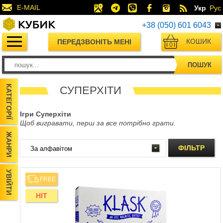
E-MAIL
Укр
Рус
+38 (050) 601 6043
КОШИК
ПЕРЕДЗВОНІТЬ МЕНІ
0
ПОШУК
КАТЕГОРІЇ
СУПЕРХІТИ
Ігри Суперхіти
Щоб вигравати, перш за все потрібно грати.
ЖАНРИ
ФІЛЬТР
УВІЙТИ
FREE
HIT