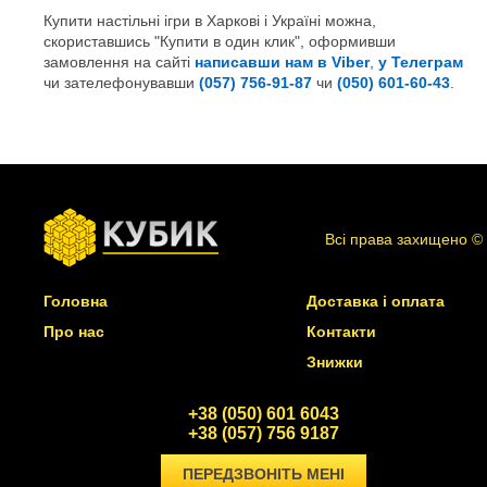
Купити настільні ігри в Харкові і Україні можна,
скориставшись "Купити в один клик", оформивши
замовлення на сайті
написавши нам в Viber
,
у Телеграм
чи зателефонувавши
(057) 756-91-87
чи
(050) 601-60-43
.
Всі права захищено ©
Головна
Доставка і оплата
Про нас
Контакти
Знижки
+38 (050) 601 6043
+38 (057) 756 9187
ПЕРЕДЗВОНІТЬ МЕНІ