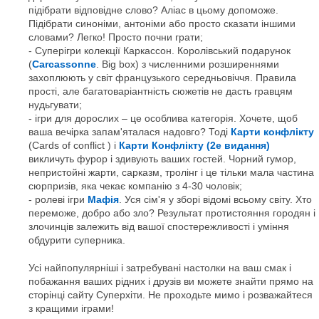
підібрати відповідне слово? Аліас в цьому допоможе.
Підібрати синоніми, антоніми або просто сказати іншими
словами? Легко! Просто почни грати;
Суперігри колекції Каркассон. Королівський подарунок
(
Carcassonne
. Big box) з численними розширеннями
захоплюють у світ французького середньовіччя. Правила
прості, але багатоваріантність сюжетів не дасть гравцям
нудьгувати;
ігри для дорослих – це особлива категорія. Хочете, щоб
ваша вечірка запам'яталася надовго? Тоді
Карти конфлікту
(Cards of conflict ) і
Карти Конфлікту (2е видання)
викличуть фурор і здивують ваших гостей. Чорний гумор,
непристойні жарти, сарказм, тролінг і це тільки мала частина
сюрпризів, яка чекає компанію з 4-30 чоловік;
ролеві ігри
Мафія
. Уся сім'я у зборі відомі всьому світу. Хто
переможе, добро або зло? Результат протистояння городян і
злочинців залежить від вашої спостережливості і уміння
обдурити суперника.
Усі найпопулярніші і затребувані настолки на ваш смак і
побажання ваших рідних і друзів ви можете знайти прямо на
сторінці сайту Суперхіти. Не проходьте мимо і розважайтеся
з кращими іграми!