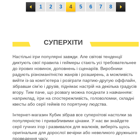
1
2
3
4
5
6
7
8
СУПЕРХІТИ
Настільні ігри популярні завжди. Але світові тенденції
диктують свої правила і геймеры стають усі требовательнее
до ігрових новинок, доповнень і сценаріїв. Виробники
радують різноманітністю жанрів і розширень, а можливість
вийти із-за комп'ютера і розіграти партию-другую оффлайн,
зібравши сім'ю і друзів, піднімає настрій на декілька градусів
вгору. Тим паче, що розвагу можна поєднати з навчанням:
наприклад, ігри на спостережливість, головоломки, складні
квесты або серії геймів по порятунку людства.
Інтернет-магазин Кубик зібрав все суперхітові настолки за
популярністю і привабливими цінами. У нас ви знайдете
серії гучних ігор і развивалок для малюків, виберіть щось
оригінальне для дорослої вечірки або невеликого дружнього
проведення часу.