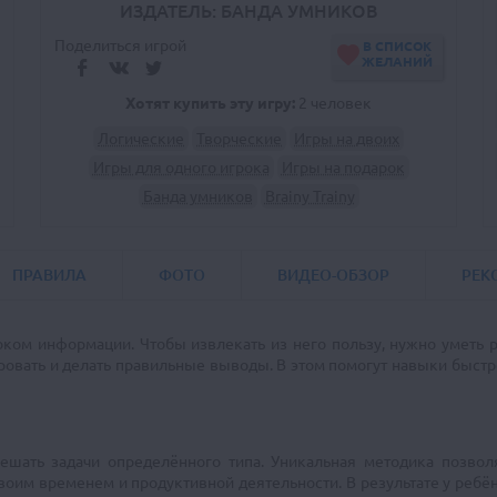
ИЗДАТЕЛЬ: БАНДА УМНИКОВ
Поделиться игрой
В СПИСОК
ЖЕЛАНИЙ
Хотят купить эту игру:
2 человек
Логические
Творческие
Игры на двоих
Игры для одного игрока
Игры на подарок
Банда умников
Brainy Trainy
ПРАВИЛА
ФОТО
ВИДЕО-ОБЗОР
РЕК
ом информации. Чтобы извлекать из него пользу, нужно уметь р
ировать и делать правильные выводы. В этом помогут навыки быст
 решать задачи определённого типа. Уникальная методика позво
оим временем и продуктивной деятельности. В результате у реб