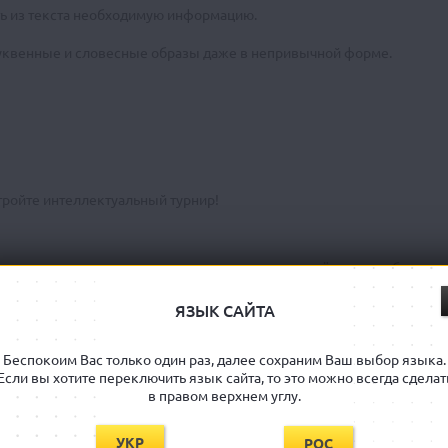
ть из текста необходимую информацию.
буквенные и словесные образы даже в непривычной форме.
тройте интеллектуальный турнир!
аксимально сконцентрироваться на задании и даёт время обдумать 
 5 карт с заданиями разной сложности и направленности, чтобы ему
регулярных занятий.
ЯЗЫК САЙТА
Беспокоим Вас только один раз, далее сохраним Ваш выбор языка.
льный вариант игры для компании любого размера. Разделите групп
Если вы хотите переключить язык сайта, то это можно всегда сделат
в правом верхнем углу.
УКР
РОС