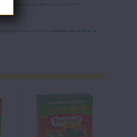
 для более старших детей они послужат
оформив заказ на сайте,
написав нам в Viber
,
в