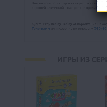
Вне зависимости от уровня подготовки игроков
хорошей разминкой и настроят на продуктивную
Купить игру
Brainy Trainy «Скорочтение»
в Хар
Телеграмм
или позвонив
по телефону
(050) 60
ИГРЫ ИЗ СЕ