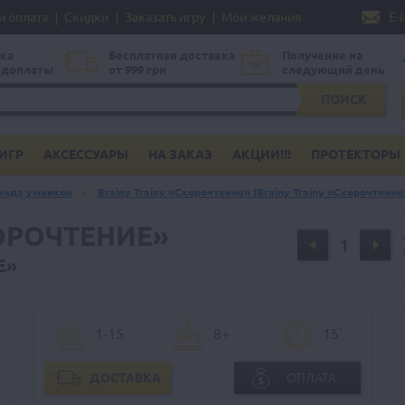
и оплата
Скидки
Заказать игру
Мои желания
E-
ка
Бесплатная доставка
Получение на
едоплаты
от 999 грн
следующий день
ПОИСК
ИГР
АКСЕССУАРЫ
НА ЗАКАЗ
АКЦИИ!!!
ПРОТЕКТОРЫ
анда умников
Brainy Trainy «Скорочтение» (Brainy Trainy «Скорочтение
КОРОЧТЕНИЕ»
Е»
1-15
8+
15'
ДОСТАВКА
ОПЛАТА