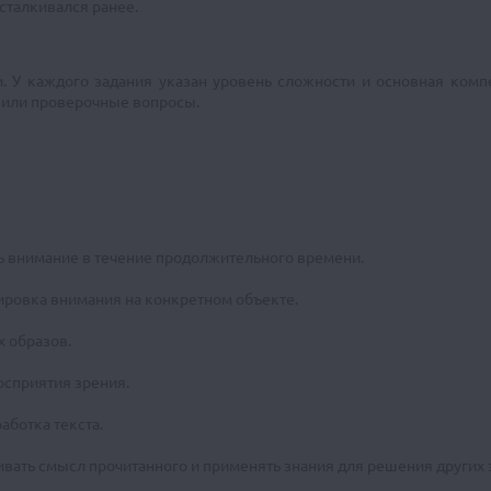
 сталкивался ранее.
. У каждого задания указан уровень сложности и основная компе
 или проверочные вопросы.
 внимание в течение продолжительного времени.
ровка внимания на конкретном объекте.
 образов.
осприятия зрения.
аботка текста.
вать смысл прочитанного и применять знания для решения других з