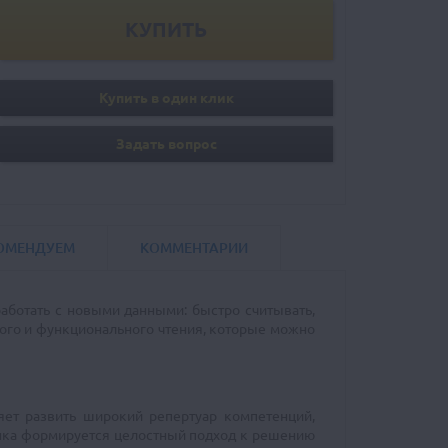
Купить в один клик
Задать вопрос
ОМЕНДУЕМ
КОММЕНТАРИИ
аботать с новыми данными: быстро считывать,
рого и функционального чтения, которые можно
ляет развить широкий репертуар компетенций,
ёнка формируется целостный подход к решению