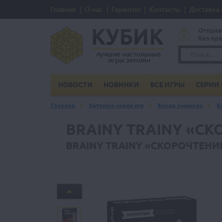
Главная
О нас
Гарантии
Контакты
Доставка 
Отправ
без пр
НОВОСТИ
НОВИНКИ
ВСЕ ИГРЫ
СЕРИИ 
Главная
Хитовые серии игр
Банда умников
Б
BRAINY TRAINY «С
BRAINY TRAINY «СКОРОЧТЕНИ