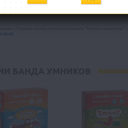
 рекомендуем начинать занятия с картами минимальной сложности:
 работу.
ькове и Украине можно, воспользовавшись "Купить в один клик", 
1-60-43
.
РИИ БАНДА УМНИКОВ