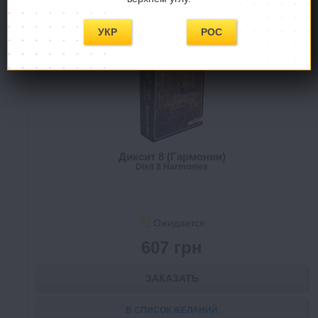
HIT
ДОП
УКР
РОС
Диксит 8 (Гармонии)
Dixit 8 Harmonies
Ожидается
607 грн
ЗАКАЗАТЬ
В СПИСОК ЖЕЛАНИЙ