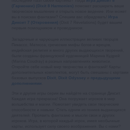
последний пазл своей картины? Тогда
игра Диксит 8
(Гармонии) (Dixit 8 Harmonies)
поможет расширить ваше
творческое мышление и открыть новое видение. Или может
вы в поисках фантазии? Спешим вас обрадовать!
Игра
Диксит 7 (Откровения)
(Dixit 7 Revelations) будет вашим
первым помощником и проводником.
Загадочные и чарующие иллюстрации великих творцов
Пикассо, Матисса, греческие мифы богов и жрецов,
индийская религия и много других выдающихся творений,
были созданы французской художницей Марина Кудрей
(Marina Coudray) в разных направлениях живописи.
Откройте себе новый мир творчества и фантазий! Карты
дополнительных комплектов, могут быть смешаны с картами
базовых выпусков
Dixit
,
Dixit Odyssey
и
предыдущими
дополнениями
.
Эти и другие игры серии вы найдёте на странице Диксит.
Каждая игра прекрасна! Она погружает игроков в мир
волшебства и магии. Помогает увидеть свои творческие
способности и навыки. Стать одним из гениев выдающихся
деятелей. Проявить фантазию и мысли свои и других
игроков. Игра, в которой каждый игрок, имея необычные
карты, использует силу своего воображения. Вы с нами?