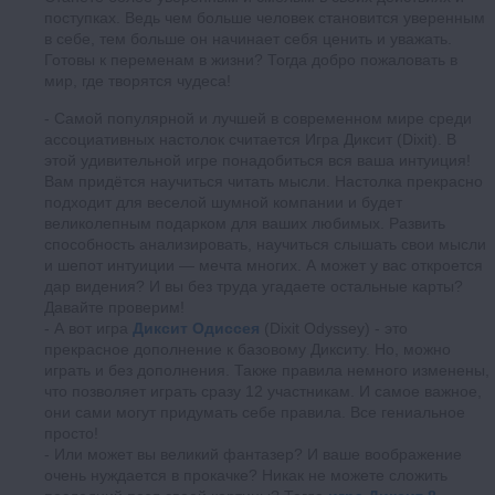
поступках. Ведь чем больше человек становится уверенным
в себе, тем больше он начинает себя ценить и уважать.
Готовы к переменам в жизни? Тогда добро пожаловать в
мир, где творятся чудеса!
Самой популярной и лучшей в современном мире среди
ассоциативных настолок считается Игра Диксит (Dixit). В
этой удивительной игре понадобиться вся ваша интуиция!
Вам придётся научиться читать мысли. Настолка прекрасно
подходит для веселой шумной компании и будет
великолепным подарком для ваших любимых. Развить
способность анализировать, научиться слышать свои мысли
и шепот интуиции — мечта многих. А может у вас откроется
дар видения? И вы без труда угадаете остальные карты?
Давайте проверим!
А вот игра
Диксит Одиссея
(Dixit Odyssey) - это
прекрасное дополнение к базовому Дикситу. Но, можно
играть и без дополнения. Также правила немного изменены,
что позволяет играть сразу 12 участникам. И самое важное,
они сами могут придумать себе правила. Все гениальное
просто!
Или может вы великий фантазер? И ваше воображение
очень нуждается в прокачке? Никак не можете сложить