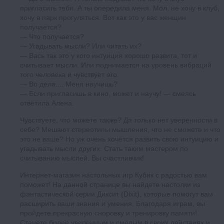
пригласить тебя. А ты опередила меня. Мол, не хочу в клуб,
хочу в парк прогуляться. Вот как это у вас женщин
получается?
— Что получается?
— Угадывать мысли? Или читать их?
— Вась так это у кого интуиция хорошо развита, тот и
считывает мысли. Или поднимается на уровень вибраций
того человека и чувствует его.
— Во дела.... Меня научишь?
— Если пригласишь в кино, может и научу! — смеясь
ответила Алена.
Чувствуете, что можете также? Да только нет уверенности в
себе? Мешают стереотипы мышления, что не сможете и что
это не ваше? Но уж очень хочется развить свою интуицию и
угадывать мысли других. Стать таким мастером по
считыванию мыслей. Вы счастливчик!
Интернет-магазин настольных игр Кубик с радостью вам
поможет! На данной странице вы найдете настолки из
фантастической серии Диксит (Dixit), которые помогут вам
расширить ваши знания и умения. Благодаря играм, вы
пройдете прекрасную сноровку и тренировку памяти!
Станете более уверенным и смелым в своих действиях и