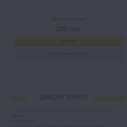
Есть в наличии
208 грн
КУПИТЬ
В СПИСОК ЖЕЛАНИЙ
ДИКСИТ (DIXIT)
— Слушай Ленка, ты что менталист? Как узнала о чем
думаю?
— О чем ты?
— Да о мыслях! Я только подумал что хочу в клуб