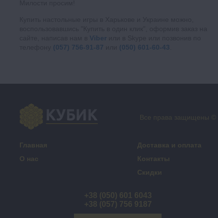
Милости просим!
Купить настольные игры в Харькове и Украине можно,
воспользовавшись "Купить в один клик", оформив заказ на
сайте, написав нам в
Viber
или в Skype или позвонив по
телефону
(057) 756-91-87
или
(050) 601-60-43
.
Все права защищены ©
Главная
Доставка и оплата
О нас
Контакты
Скидки
+38 (050) 601 6043
+38 (057) 756 9187