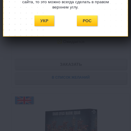
сайта, то это можно всегда сделать в правом
верхнем углу.
Вархаммер 40000 Адепта Сороритас Армия Сестёр
Битвы
УКР
РОС
Warhammer 40000 Adepta Sororitas Sisters of Battle Army Set
Ожидается
ЗАКАЗАТЬ
В СПИСОК ЖЕЛАНИЙ