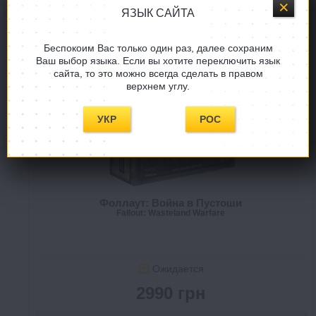
ЯЗЫК САЙТА
Беспокоим Вас только один раз, далее сохраним
FREE
Ваш выбор языка. Если вы хотите переключить язык
HIT
сайта, то это можно всегда сделать в правом
верхнем углу.
PRO
УКР
РОС
Фоллаут: Война в Пустоши
Fallout: Wasteland Warfare
Ожидается
2990 грн