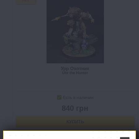
HIT
Урр Охотник
Uhr the Hunter
Есть в наличии
840 грн
КУПИТЬ
В СПИСОК ЖЕЛАНИЙ