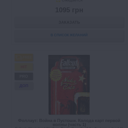
Ожидается
1095 грн
ЗАКАЗАТЬ
В СПИСОК ЖЕЛАНИЙ
FREE
HIT
PRO
ДОП
Фоллаут: Война в Пустоши. Колода карт первой
волны (часть 1)