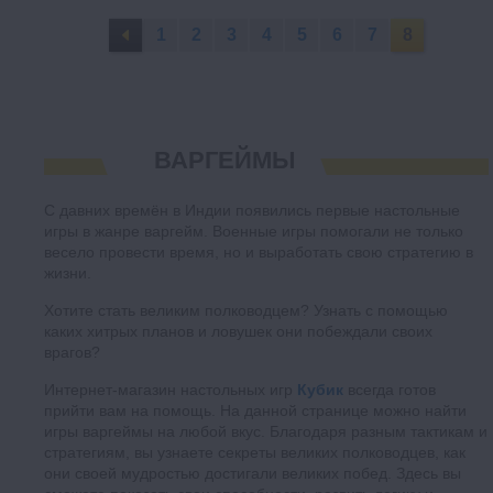
1
2
3
4
5
6
7
8
ВАРГЕЙМЫ
С давних времён в Индии появились первые настольные
игры в жанре варгейм. Военные игры помогали не только
весело провести время, но и выработать свою стратегию в
жизни.
Хотите стать великим полководцем? Узнать с помощью
каких хитрых планов и ловушек они побеждали своих
врагов?
Интернет-магазин настольных игр
Кубик
всегда готов
прийти вам на помощь. На данной странице можно найти
игры варгеймы на любой вкус. Благодаря разным тактикам и
стратегиям, вы узнаете секреты великих полководцев, как
они своей мудростью достигали великих побед. Здесь вы