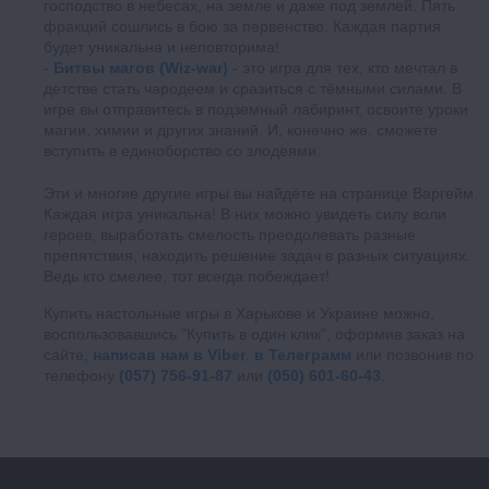
господство в небесах, на земле и даже под землей. Пять
фракций сошлись в бою за первенство. Каждая партия
будет уникальна и неповторима!
Битвы магов (Wiz-war)
- это игра для тех, кто мечтал в
детстве стать чародеем и сразиться с тёмными силами. В
игре вы отправитесь в подземный лабиринт, освоите уроки
магии, химии и других знаний. И, конечно же, сможете
вступить в единоборство со злодеями.
Эти и многие другие игры вы найдёте на странице Варгейм.
Каждая игра уникальна! В них можно увидеть силу воли
героев, выработать смелость преодолевать разные
препятствия, находить решение задач в разных ситуациях.
Ведь кто смелее, тот всегда побеждает!
Купить настольные игры в Харькове и Украине можно,
воспользовавшись "Купить в один клик", оформив заказ на
сайте,
написав нам в Viber
,
в Телеграмм
или позвонив по
телефону
(057) 756-91-87
или
(050) 601-60-43
.