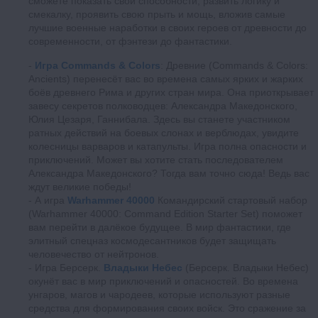
сможете показать свои способности, развить логику и
смекалку, проявить свою прыть и мощь, вложив самые
лучшие военные наработки в своих героев от древности до
современности, от фэнтези до фантастики.
Игра Commands & Colors
: Древние (Commands & Colors:
Ancients) перенесёт вас во времена самых ярких и жарких
боёв древнего Рима и других стран мира. Она приоткрывает
завесу секретов полководцев: Александра Македонского,
Юлия Цезаря, Ганнибала. Здесь вы станете участником
ратных действий на боевых слонах и верблюдах, увидите
колесницы варваров и катапульты. Игра полна опасности и
приключений. Может вы хотите стать последователем
Александра Македонского? Тогда вам точно сюда! Ведь вас
ждут великие победы!
А игра
Warhammer 40000
Командирский стартовый набор
(Warhammer 40000: Command Edition Starter Set) поможет
вам перейти в далёкое будущее. В мир фантастики, где
элитный спецназ космодесантников будет защищать
человечество от нейтронов.
Игра Берсерк.
Владыки Небес
(Берсерк. Владыки Небес)
окунёт вас в мир приключений и опасностей. Во времена
унгаров, магов и чародеев, которые используют разные
средства для формирования своих войск. Это сражение за