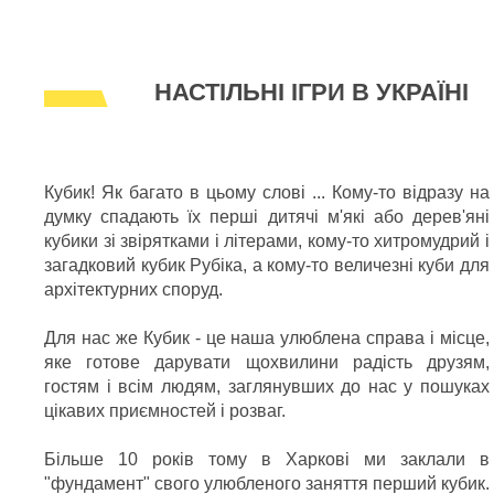
НАСТІЛЬНІ ІГРИ В УКРАЇНІ
Кубик! Як багато в цьому слові ... Кому-то відразу на
думку спадають їх перші дитячі м'які або дерев'яні
кубики зі звірятками і літерами, кому-то хитромудрий і
загадковий кубик Рубіка, а кому-то величезні куби для
архітектурних споруд.
Для нас же Кубик - це наша улюблена справа і місце,
яке готове дарувати щохвилини радість друзям,
гостям і всім людям, заглянувших до нас у пошуках
цікавих приємностей і розваг.
Більше 10 років тому в Харкові ми заклали в
"фундамент" свого улюбленого заняття перший кубик.