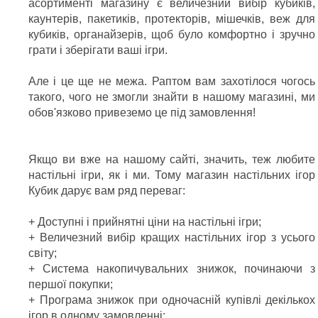
асортименті магазину є величезний вибір кубиків,
каунтерів, пакетиків, протекторів, мішечків, веж для
кубиків, органайзерів, щоб було комфортно і зручно
грати і зберігати ваші ігри.
Але і це ще не межа. Раптом вам захотілося чогось
такого, чого не змогли знайти в нашому магазині, ми
обов'язково привеземо це під замовлення!
Якщо ви вже на нашому сайті, значить, теж любите
настільні ігри, як і ми. Тому магазин настільних ігор
Кубик дарує вам ряд переваг:
+ Доступні і прийнятні ціни на настільні ігри;
+ Величезний вибір кращих настільних ігор з усього
світу;
+ Система накопичувальних знижок, починаючи з
першої покупки;
+ Програма знижок при одночасній купівлі декількох
ігор в одному замовленні;