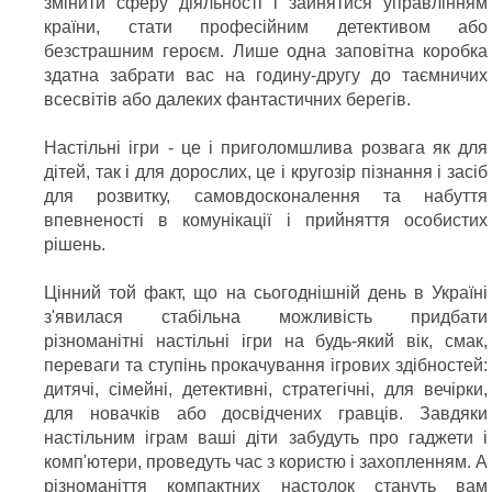
змінити сферу діяльності і зайнятися управлінням
країни, стати професійним детективом або
безстрашним героєм. Лише одна заповітна коробка
здатна забрати вас на годину-другу до таємничих
всесвітів або далеких фантастичних берегів.
Настільні ігри - це і приголомшлива розвага як для
дітей, так і для дорослих, це і кругозір пізнання і засіб
для розвитку, самовдосконалення та набуття
впевненості в комунікації і прийняття особистих
рішень.
Цінний той факт, що на сьогоднішній день в Україні
з'явилася стабільна можливість придбати
різноманітні настільні ігри на будь-який вік, смак,
переваги та ступінь прокачування ігрових здібностей:
дитячі, сімейні, детективні, стратегічні, для вечірки,
для новачків або досвідчених гравців. Завдяки
настільним іграм ваші діти забудуть про гаджети і
комп'ютери, проведуть час з користю і захопленням. А
різноманіття компактних настолок стануть вам