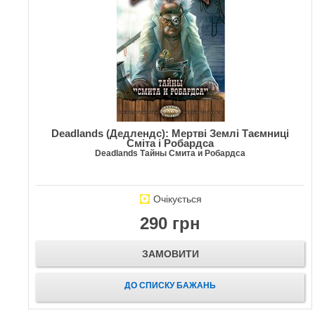
Deadlands (Дедлендс): Мертві Землі Таємниці
Сміта і Робардса
Deadlands Тайны Смита и Робардса
Очікується
290 грн
ЗАМОВИТИ
ДО СПИСКУ БАЖАНЬ