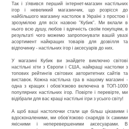
Так і з'явився перший інтернет-магазин настільних
ігор і невеликий магазинчик, що розрісся до
найбільшого магазину настолок в Україні з простою і
зрозумілою для всіх назвою "Кубик". Ми вклали в
нього всю душу, любов і вдячність своїм покупцям, в
результаті чого можемо запропонувати вашій увазі
асортимент найкращих товарів для дозвілля та
відпочинку - настільних ігор і аксесуарів до них.
У магазині Кубик ви знайдете виключно світові
настільні хіти з Європи і США, найкращі настолки з
топових рейтингів світових авторитетних сайтів та
виставок. Кожна настільна гра в нашому магазині -
одна з кращих і обов'язково включена в ТОП-1000
популярних настільних ігор. Повірте і перевірте, ми
відібрали для вас кращі настільні ігри з усього світу!
А щоб ваші настолочки стали ще більш цікавими і
вдосконаленими, ми обов'язково снарядів їх самими
якісними і неперевершеними аксесуарами. В