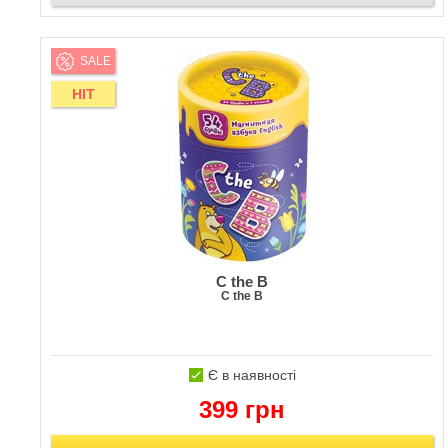
SALE
HIT
C the B
C the B
Є в наявності
399 грн