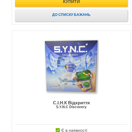
КУПИТИ
ДО СПИСКУ БАЖАНЬ
C.І.Н.К Відкриття
S.Y.N.C Discovery
Є в наявності