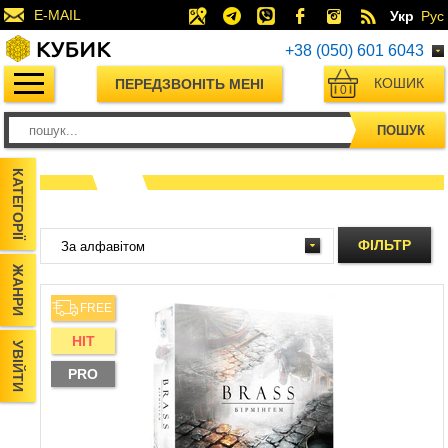
E-MAIL
Укр
Рус
+38 (050) 601 6043
КОШИК
ПЕРЕДЗВОНІТЬ МЕНІ
0
ПОШУК
КАТЕГОРІЇ
ФІЛЬТР
ЖАНРИ
FREE
HIT
УВІЙТИ
PRO