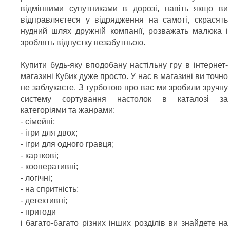
відмінними супутниками в дорозі, навіть якщо ви
відправляєтеся у відрядження на самоті, скрасять
нудний шлях дружній компанії, розважать малюка і
зроблять відпустку незабутньою.
Купити будь-яку вподобану настільну гру в інтернет-
магазині Кубик дуже просто. У нас в магазині ви точно
не заблукаєте. З турботою про вас ми зробили зручну
систему сортування настолок в каталозі за
категоріями та жанрами:
- сімейні;
- ігри для двох;
- ігри для одного гравця;
- карткові;
- кооперативні;
- логічні;
- на спритність;
- детективні;
- пригоди
і багато-багато різних інших розділів ви знайдете на