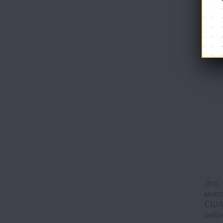
эффе
отли
к но
Это 
мног
США.
рабо