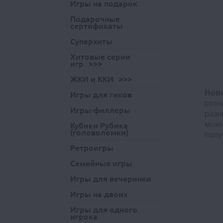
Игры на подарок
Подарочные
сертификаты
Суперхиты
Хитовые серии
игр
ЖКИ и ККИ
Нов
Игры для гиков
сотн
Игры-филлеры
разн
можн
Кубики Рубика
(головоломки)
полу
Ретроигры
Семейные игры
Игры для вечеринки
Игры на двоих
Игры для одного
игрока