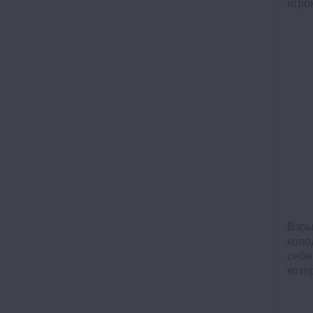
игро
Взры
коло
себя
кото