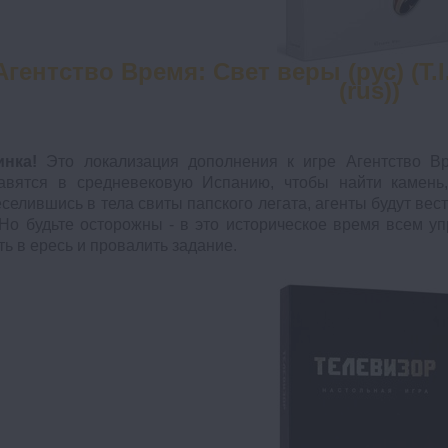
Агентство Время: Свет веры (рус) (T.I.
(rus))
инка!
Это локализация дополнения к игре Агентство В
авятся в средневековую Испанию, чтобы найти камень
селившись в тела свиты папского легата, агенты будут вести
 Но будьте осторожны - в это историческое время всем упр
ть в ересь и провалить задание.