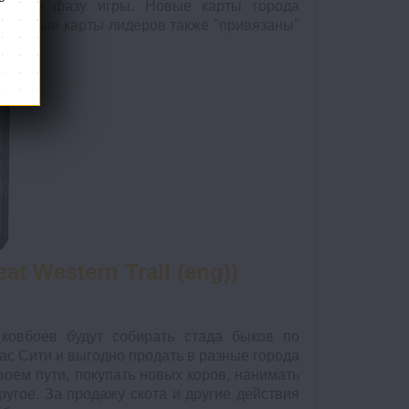
оенную фазу игры. Новые карты города
м. Новые карты лидеров также "привязаны"
t Western Trail (eng))
 ковбоев будут собирать стада быков по
ас Сити и выгодно продать в разные города
воем пути, покупать новых коров, нанимать
угое. За продажу скота и другие действия