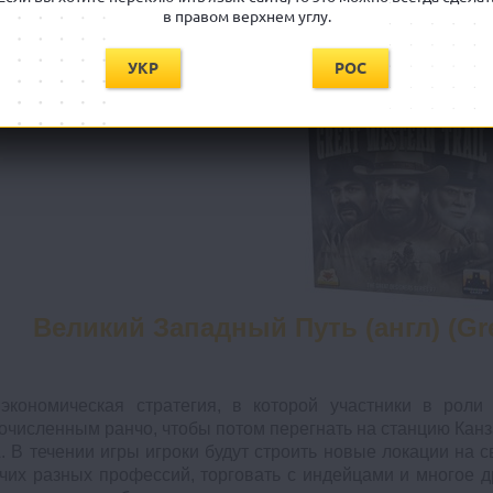
кт - дипломатия, который позволяет игнорировать в
в правом верхнем углу.
чаются черным цветом рамки и дают новые бонусы игрока
вому типу карт.
УКР
РОС
Великий Западный Путь (англ) (Grea
экономическая стратегия, в которой участники в роли
очисленным ранчо, чтобы потом перегнать на станцию Канз
 В течении игры игроки будут строить новые локации на с
чих разных профессий, торговать с индейцами и многое др