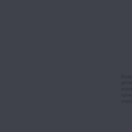
Выкр
детя
игро
прое
опре