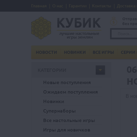
Главная
О нас
Гарантии
Контакты
Доставка 
Отправ
без пр
НОВОСТИ
НОВИНКИ
ВСЕ ИГРЫ
СЕРИИ 
0
КАТЕГОРИИ
Н
Новые поступления
Ожидаем поступления
В но
Новинки
Супернаборы
Все настольные игры
Игры для новичков