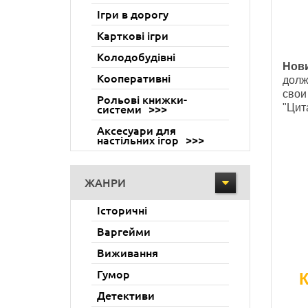
Ігри в дорогу
Карткові ігри
Колодобудівні
Нов
Кооперативні
долж
свои
Рольові книжки-
"Цит
системи
Аксесуари для
настільних ігор
ЖАНРИ
Історичні
Варгейми
Виживання
Гумор
Детективи