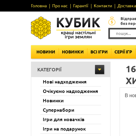
Головна
Про нас
Гарантії
Контакти
Доставка 
Відпра
без пе
НОВИНИ
НОВИНКИ
ВСІ ІГРИ
СЕРІЇ ІГР
1
КАТЕГОРІЇ
Х
Нові надходження
Очікуємо надходження
В но
Новинки
Супернабори
Ігри для новачків
Ігри на подарунок