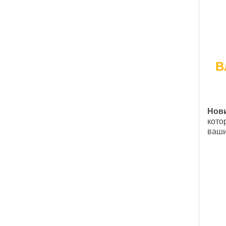
В
Нов
кото
ваши