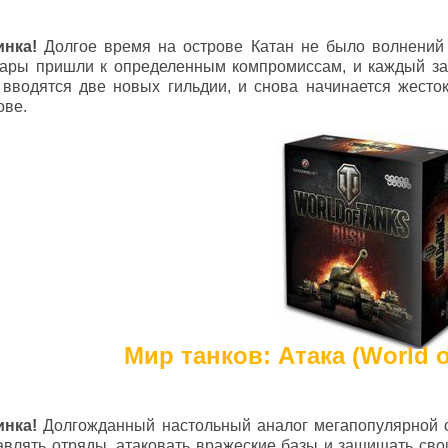
инка!
Долгое время на острове Катан не было волнений 
ары пришли к определенным компромиссам, и каждый за
 вводятся две новых гильдии, и снова начинается жесто
ове.
Мир танков: Атака (World o
инка!
Долгожданный настольный аналог мегапопулярной он
авлять отряды, атаковать вражеские базы и защищать сво