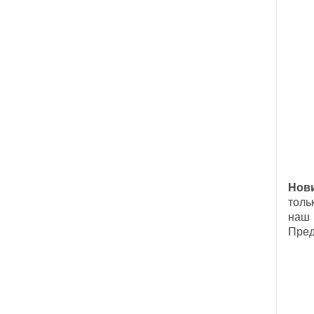
Нов
толь
наш 
Пред