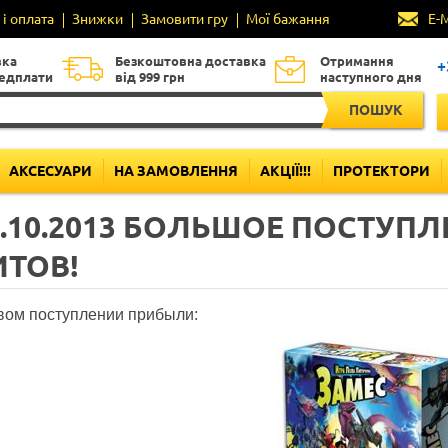
і оплата
Знижки
Замовити гру
Мої бажання
E-
вка
Безкоштовна доставка
Отримання
+
редплати
від 999 грн
наступного дня
ПОШУК
АКСЕСУАРИ
НА ЗАМОВЛЕННЯ
АКЦІЇ!!!
ПРОТЕКТОРИ
6.10.2013 БОЛЬШОЕ ПОСТУП
ИТОВ!
вом поступлении прибыли
: