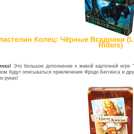
ластелин Колец: Чёрные Всадники (Lor
Riders)
инка!
Это большое дополнение к живой карточной игре "
ром будут описываться приключения Фродо Беггинса и дру
х руках!