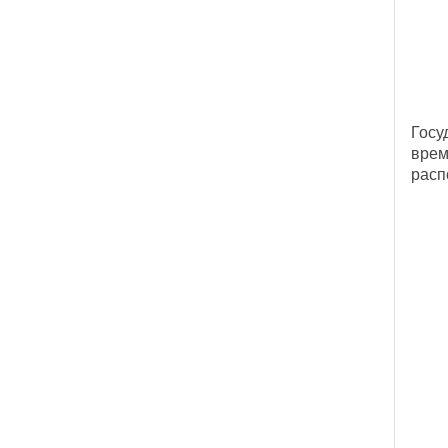
Госу
врем
расп