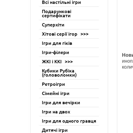
Всі настільні ігри
Подарункові
сертифікати
Суперхіти
Хітові серії ігор
Ігри для гіків
Ігри-філери
Нов
иноп
ЖКІ і ККІ
коли
Кубики Рубіка
(головоломки)
Ретроігри
Сімейні ігри
Ігри для вечірки
Ігри на двох
Ігри для одного гравця
Дитячі ігри