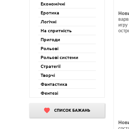
Економічні
Еротика
Нов
варв
Логічні
игру
На спритність
остр
Пригоди
Рольові
Рольові системи
Стратегії
Творчі
Фантастика
Фентезі
СПИСОК БАЖАНЬ
Нов
сост